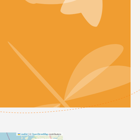
Leaflet
|
©
OpenStreetMap
contributors