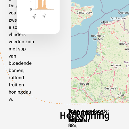
De grote
vos is een
zwerflustig
e soort. De
vlinders
voeden zich
met sap
van
bloedende
bomen,
rottend
fruit en
honingdau
w.
Kenmerken
Voorvleugellengte:
Kenmerken
Tot
Herkenning
27-
45
vlinder
rups
32
mm;