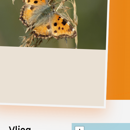
POLYCHLOROS
Ga direct naar
Verspreiding
Levenscyclus
Herkenning
Foto's
Habitat &
Waardplanten
Vlieg