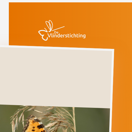
Doorgaan naar inhoud
Vlinders
Grote
vos
Kwetsbaar
Grote
vos
NYMPHALIS