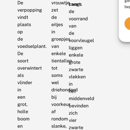
ge
De
vrouwtje
Langs
zwart.
be
verpopping
zet
de
vindt
de
voorrand
plaats
eitjes
van
op
in
de
de
groepjes
voorvleugel
voedselplant.
van
liggen
De
enkele
enkele
soort
tientallen
grote
overwintert
tot
zwarte
als
soms
vlekken
vlinder
wel
in
in
driehonderd
het
een
bij
middenveld
grot,
voorkeur
bevinden
holle
af
zich
boom
rondom
vier
en
slanke,
zwarte