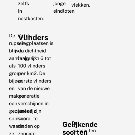
zelfs
jonge
vlekken.
in
eindloten.
nestkasten.
De
Vlinders
Op de
rupsen
vliegplaatsen is
blijven
de dichtheid
aanvankelijk
laag, zo’n 6 tot
als
100 vlinders
groep
per km2. De
bijeen
eerste vlinders
en
van de nieuwe
maken
generatie
een
verschijnen in
gezamenlijk
juni en zijn
spinsel
vooral te
Gelijkende
De
waarin
vinden op
verschillen
soorten
ze
zonnige