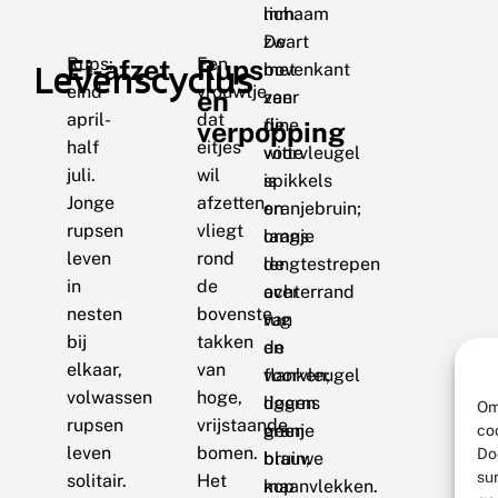
mm.
lichaam
De
zwart
Rups:
Ei-afzet
Een
Rups
Levenscyclus
bovenkant
met
eind
vrouwtje
en
van
zeer
april-
dat
de
fijne
verpopping
half
eitjes
voorvleugel
witte
juli.
wil
is
spikkels
Jonge
afzetten,
oranjebruin;
en
rupsen
vliegt
langs
oranje
leven
rond
de
lengtestrepen
in
de
achterrand
over
nesten
bovenste
van
rug
bij
takken
de
en
elkaar,
van
voorvleugel
flanken;
volwassen
hoge,
liggen
doorns
Om
rupsen
vrijstaande
geen
oranje
co
leven
bomen.
Do
blauwe
bruin;
su
solitair.
Het
maanvlekken.
kop