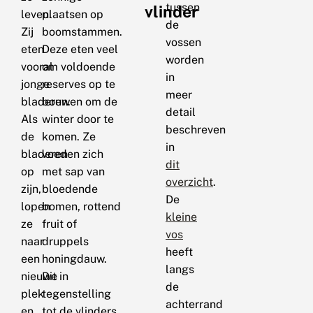
tussen
vlinder
leven.
plaatsen op
de
Zij
boomstammen.
vossen
eten
Deze eten veel
worden
vooral
om voldoende
in
jonge
reserves op te
meer
bladeren.
bouwen om de
detail
Als
winter door te
beschreven
de
komen. Ze
in
bladeren
voeden zich
dit
op
met sap van
overzicht
.
zijn,
bloedende
De
lopen
bomen, rottend
kleine
ze
fruit of
vos
naar
druppels
heeft
een
honingdauw.
langs
nieuwe
Dit in
de
plek
tegenstelling
achterrand
en
tot de vlinders