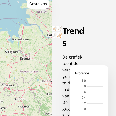
Grote vos
Trend
s
De grafiek
toont de
veranderin
Grote vos
gen van de
talrijkheid
in de loop
van de tijd.
De
gegevens
zijn