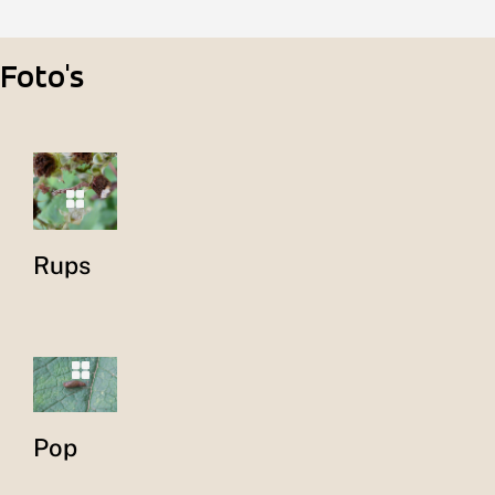
Foto's
Rups
Pop