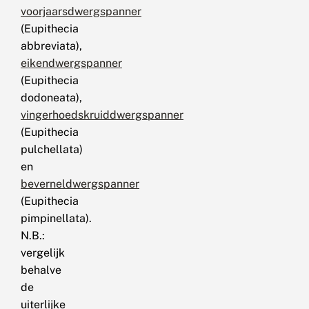
voorjaarsdwergspanner
(Eupithecia
abbreviata),
eikendwergspanner
(Eupithecia
dodoneata),
vingerhoedskruiddwergspanner
(Eupithecia
pulchellata)
en
beverneldwergspanner
(Eupithecia
pimpinellata).
N.B.:
vergelijk
behalve
de
uiterlijke