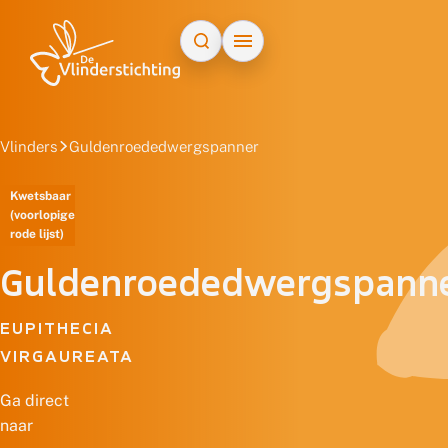
Doorgaan naar inhoud
Vlinders
Guldenroededwergspanner
Kwetsbaar
(voorlopige
rode lijst)
Guldenroededwergspann
EUPITHECIA
VIRGAUREATA
Ga direct
naar