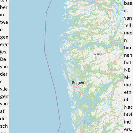
bas
ber
is
in
van
twe
telli
e
nge
gen
n
erat
bin
ies.
nen
De
het
vlin
NE
der
M‑
s
me
vlie
etn
gen
et
van
Nac
af
htvl
de
ind
sch
ers.