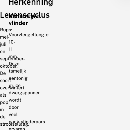
Herkenning
Levenscyclus
Kenmerken
vlinder
Rups:
Voorvleugellengte:
mei-
10-
juli
11
en
mm.
september-
Deze
oktober.
tamelijk
De
eentonig
soort
grijze
overwintert
dwergspanner
als
wordt
pop
door
in
veel
de
nachtvlinderaars
strooisellaag.
ervaren