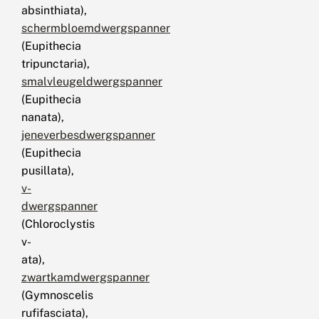
absinthiata),
schermbloemdwergspanner
(Eupithecia
tripunctaria),
smalvleugeldwergspanner
(Eupithecia
nanata),
jeneverbesdwergspanner
(Eupithecia
pusillata),
v-
dwergspanner
(Chloroclystis
v-
ata),
zwartkamdwergspanner
(Gymnoscelis
rufifasciata),