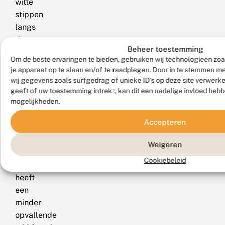
witte
stippen
langs
de
Beheer toestemming
achterrand
Om de beste ervaringen te bieden, gebruiken wij technologieën zoa
van
je apparaat op te slaan en/of te raadplegen. Door in te stemmen 
de
wij gegevens zoals surfgedrag of unieke ID's op deze site verwerk
voor-
geeft of uw toestemming intrekt, kan dit een nadelige invloed heb
en
mogelijkheden.
achtervleugel.
Accepteren
De
heidedwergspanner
Weigeren
(E.
Cookiebeleid
satyrata)
heeft
een
minder
opvallende