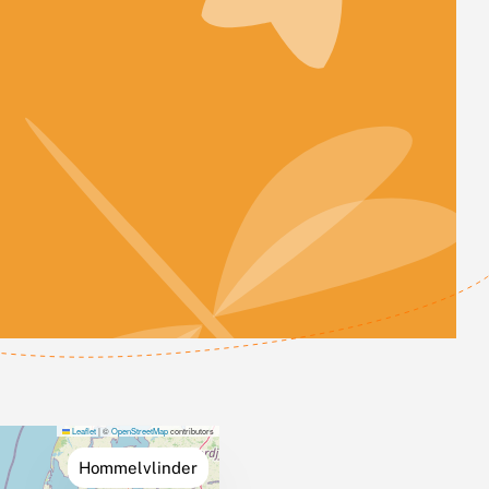
Leaflet
|
©
OpenStreetMap
contributors
Hommelvlinder