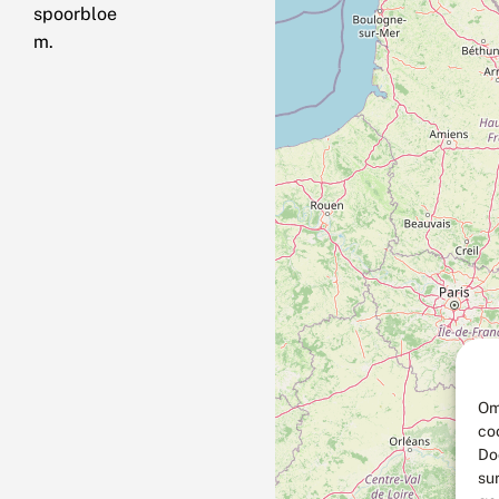
spoorbloe
m.
Om
co
Do
su