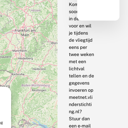
Komt de
soort bij jou
in de buurt
voor en wil
je tijdens
de vliegtijd
eens per
twee weken
met een
lichtval
tellen en de
gegevens
invoeren op
meetnet.vli
nderstichti
ng.nl?
Stuur dan
ng
een e‑mail