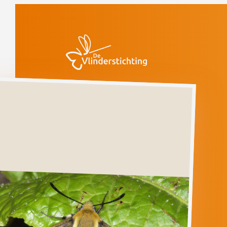
Doorgaan naar inhoud
Vlinders
Hommelvlinder
Verdwenen
(voorlopige rode
lijst)
Hommelvlinder
HEMARIS
TITYUS