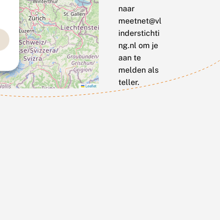
naar
meetnet@vl
inderstichti
ng.nl om je
aan te
melden als
teller.
Leaflet