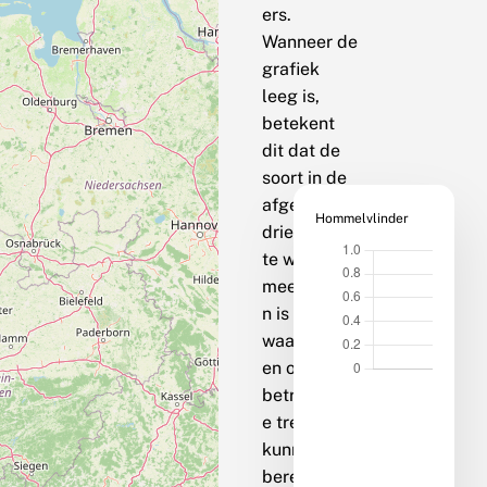
ers.
Wanneer de
grafiek
leeg is,
betekent
dit dat de
soort in de
afgelopen
Hommelvlinder
drie jaar op
te weinig
meetpunte
n is
waargenom
en om een
betrouwbar
e trend te
kunnen
berekenen.