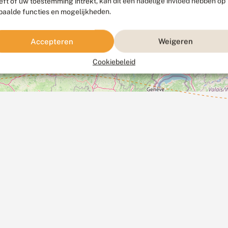
eft of uw toestemming intrekt, kan dit een nadelige invloed hebben op
paalde functies en mogelijkheden.
Accepteren
Weigeren
Cookiebeleid