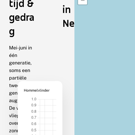
tijd &
in
gedra
Nederland
g
Mei-juni in
één
generatie,
soms een
partiële
tweede
Hommelvlinder
generatie in
augustus.
De vlinders
vliegen
overdag bij
zonnig