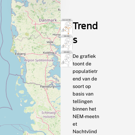
Trend
s
De grafiek
toont de
populatietr
end van de
soort op
basis van
tellingen
binnen het
NEM‑meetn
et
Nachtvlind