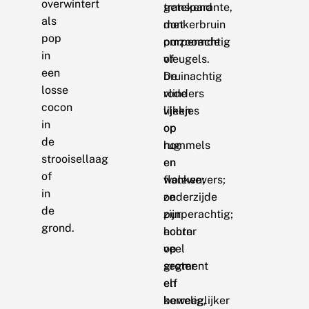
overwintert
transparante,
getekend
als
donkerbruin
met
pop
omzoomde
purperachtig
in
vleugels.
of
een
De
bruinachtig
losse
vlinders
rode
cocon
lijken
vlekjes
in
op
op
de
hommels
rug
strooisellaag
en
en
of
wolzwevers;
flanken;
in
ze
onderzijde
de
zijn
purperachtig;
grond.
echter
hoorn
veel
op
groter
segment
en
elf
beweeglijker
korrelig,