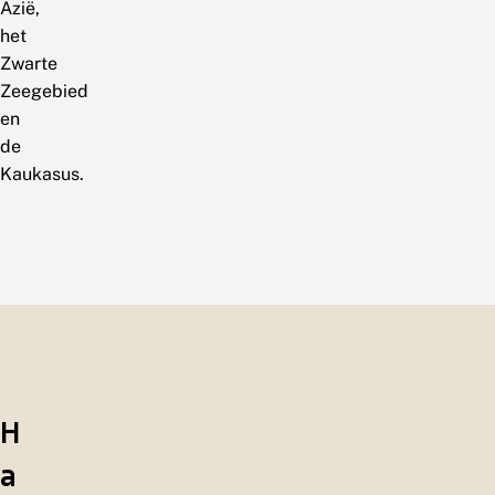
Azië,
het
Zwarte
Zeegebied
en
de
Kaukasus.
H
a