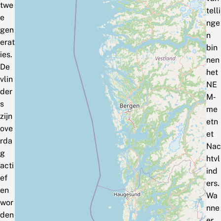
twe
telli
e
nge
gen
n
erat
bin
ies.
nen
De
het
vlin
NE
der
M‑
s
me
zijn
etn
ove
et
rda
Nac
g
htvl
acti
ind
ef
ers.
en
Wa
wor
nne
den
er