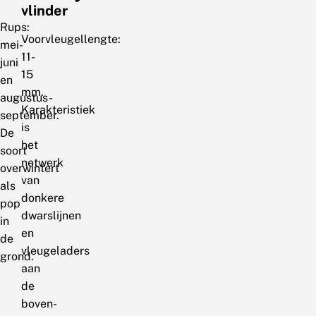
vlinder
Rups:
Voorvleugellengte:
mei-
11-
juni
15
en
mm.
augustus-
Karakteristiek
september.
is
De
het
soort
netwerk
overwintert
van
als
donkere
pop
dwarslijnen
in
en
de
vleugeladers
grond.
aan
de
boven-