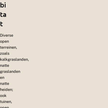
bi
ta
t
Diverse
open
terreinen,
zoals
kalkgraslanden,
natte
graslanden
en
natte
heiden;
ook
tuinen,
open