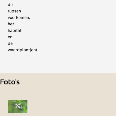
de
rupsen
voorkomen,
het
habitat
en
de
waardplant(en).
Foto's