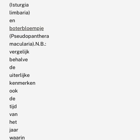
(Isturgia
limbaria)
en
boterbloempje
(Pseudopanthera
macularia).N.B.:
vergelijk
behalve
de
uiterlijke
kenmerken
ook
de
tijd
van
het
jaar
waarin