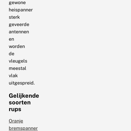
gewone
heispanner
sterk
geveerde
antennen
en
worden
de
vleugels
meestal
vlak
uitgespreid.
Gelijkende
soorten
rups
Oranje
bremspanner