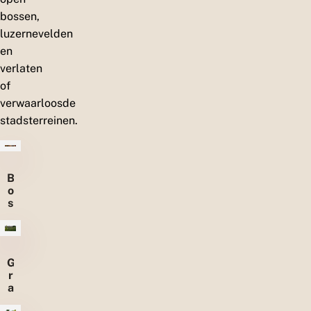
bossen,
luzernevelden
en
verlaten
of
verwaarloosde
stadsterreinen.
B
o
s
s
e
n
G
r
a
s