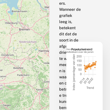
ers.
Wanneer de
grafiek
leeg is,
betekent
dit dat de
soort in de
afgelopen
Verandering in aantal
Populatietrend
drie jaar op
individuen over de jaren
te weinig
meetpunte
n is
waargenom
en om een
betrouwbar
e trend te
kunnen
berekenen.