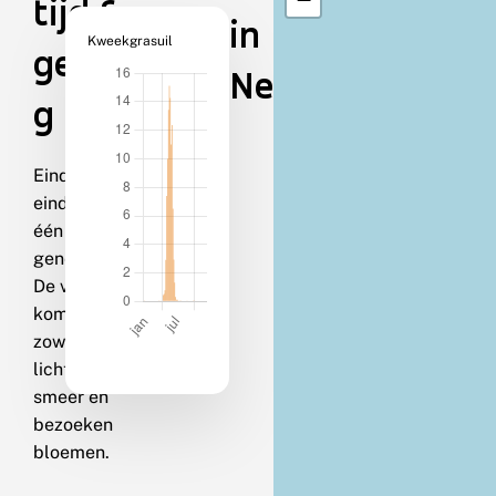
tijd &
in
Kweekgrasuil
gedra
Nederland
g
Eind april-
eind juli in
één
generatie.
De vlinders
komen
zowel op
licht als op
smeer en
bezoeken
bloemen.