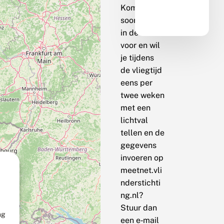
Komt de
soort bij jou
in de buurt
voor en wil
je tijdens
de vliegtijd
eens per
twee weken
met een
lichtval
tellen en de
gegevens
invoeren op
meetnet.vli
nderstichti
ng.nl?
Stuur dan
ng
een e‑mail