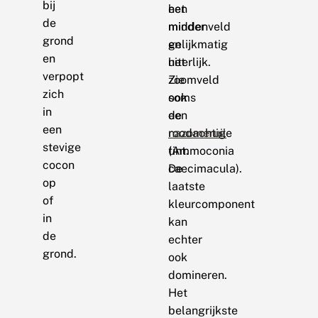
bij
het
een
de
middenveld
minder
grond
en
gelijkmatig
en
het
uiterlijk.
verpopt
zoomveld
Zie
zich
soms
ook
in
een
de
een
roodachtige
nazomeruil
stevige
tint.
(Ammoconia
cocon
De
caecimacula).
op
laatste
of
kleurcomponent
in
kan
de
echter
grond.
ook
domineren.
Het
belangrijkste