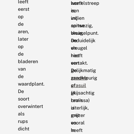
leeft
heeft
wortelstreep
eerst
een
is,
op
vrij
indien
de
spitse
aanwezig,
aren,
vleugelpunt.
bruin,
later
De
onduidelijk
op
vleugel
en
de
heeft
niet
bladeren
een
vertakt.
van
gelijkmatig
De
de
zandkleurig
grauwe
waardplant.
of
grasuil
De
grijsachtig
(A.
soort
bruin
remissa)
overwintert
uiterlijk,
is
als
met
grijzer
rups
vooral
en
dicht
in
heeft