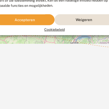
eft of uw toestemming intrekt, kan dit een nadelige invloed hebben op
paalde functies en mogelijkheden.
Accepteren
Weigeren
Cookiebeleid