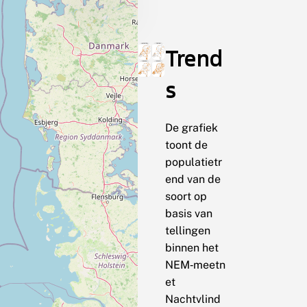
Trend
s
De grafiek
toont de
populatietr
end van de
soort op
basis van
tellingen
binnen het
NEM‑meetn
et
Nachtvlind