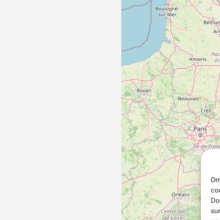
Om
co
Do
su