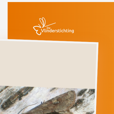
Doorgaan naar inhoud
Vlinders
Kweekgrasuil
Gevoelig
(voorlopige rode
lijst)
Kweekgrasuil
APAMEA
SORDENS