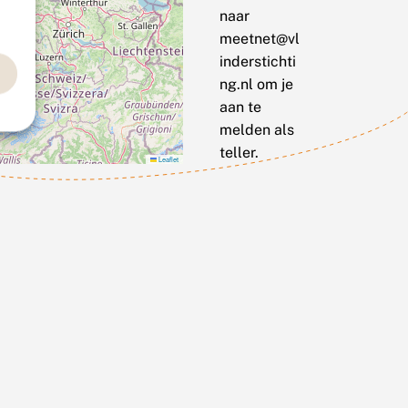
naar
meetnet@vl
inderstichti
ng.nl om je
aan te
melden als
teller.
Leaflet