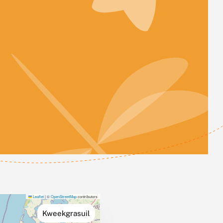
Leaflet
|
©
OpenStreetMap
contributors
Kweekgrasuil