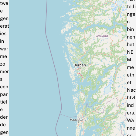
twe
telli
e
nge
gen
n
erat
bin
ies;
nen
in
het
war
NE
me
M‑
zo
me
mer
etn
s
et
een
Nac
par
htvl
tiël
ind
e
ers.
der
Wa
de
nne
gen
er