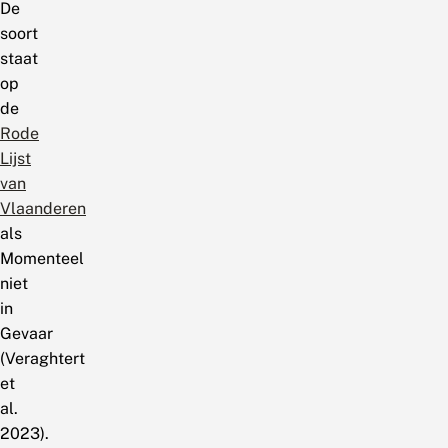
De
soort
staat
op
de
Rode
Lijst
van
Vlaanderen
als
Momenteel
niet
in
Gevaar
(Veraghtert
et
al.
2023).