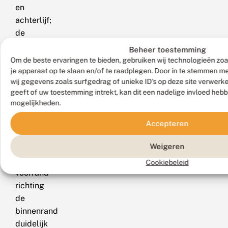
en
achterlijf;
de
pijlvlekken
Beheer toestemming
in
Om de beste ervaringen te bieden, gebruiken wij technologieën zoa
de
je apparaat op te slaan en/of te raadplegen. Door in te stemmen 
wij gegevens zoals surfgedrag of unieke ID's op deze site verwerk
golflijn
geeft of uw toestemming intrekt, kan dit een nadelige invloed heb
nemen
mogelijkheden.
bij
de
Accepteren
springzaadspanner
Weigeren
vanaf
de
Cookiebeleid
voorrand
richting
de
binnenrand
duidelijk