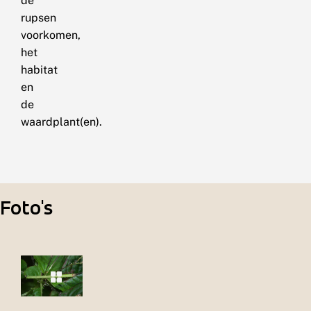
de
rupsen
voorkomen,
het
habitat
en
de
waardplant(en).
Foto's