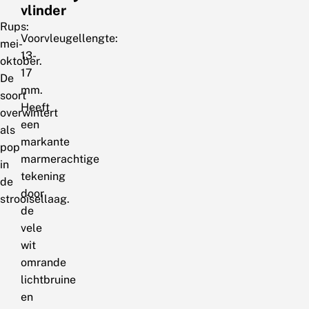
vlinder
Rups:
Voorvleugellengte:
mei-
13-
oktober.
17
De
mm.
soort
Heeft
overwintert
een
als
markante
pop
marmerachtige
in
tekening
de
door
strooisellaag.
de
vele
wit
omrande
lichtbruine
en