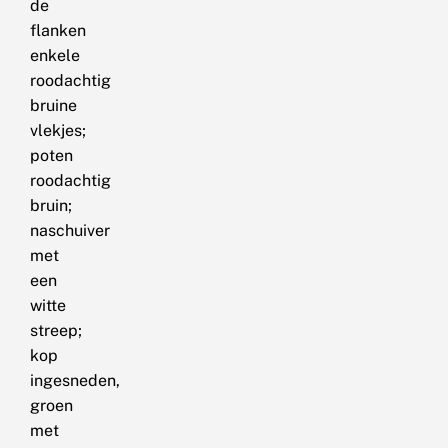
de
flanken
enkele
roodachtig
bruine
vlekjes;
poten
roodachtig
bruin;
naschuiver
met
een
witte
streep;
kop
ingesneden,
groen
met