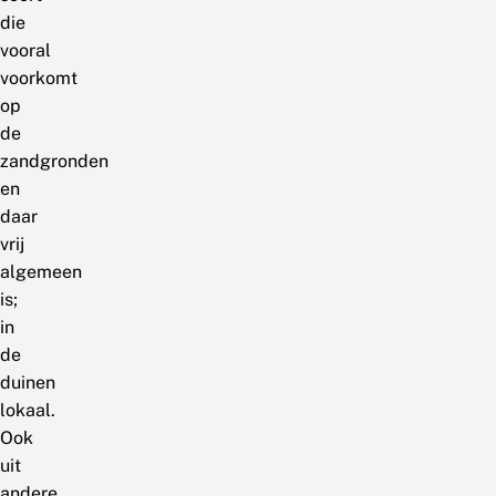
die
vooral
voorkomt
op
de
zandgronden
en
daar
vrij
algemeen
is;
in
de
duinen
lokaal.
Ook
uit
andere