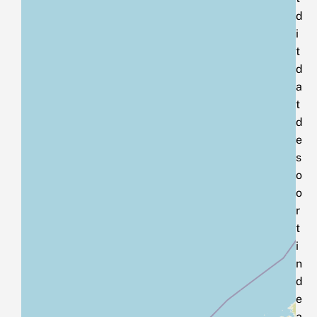
d
i
t
d
a
t
d
e
s
o
o
r
t
i
n
d
e
a