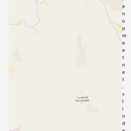
e
n
o
p
m
e
e
t
n
e
t
.
v
l
i
n
d
e