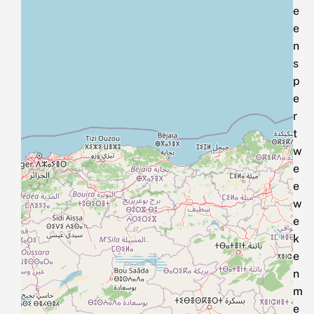
e
e
n
s
p
e
r
t
w
e
e
w
e
k
e
n
m
e