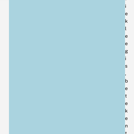
i
e
k
l
e
e
g
i
s
,
b
e
t
e
k
e
n
t