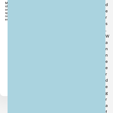
Me
d
ido
orn
e
spa
nn
r
er
s
.
W
a
n
n
e
e
r
d
e
g
r
a
f