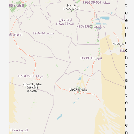
t
e
e
n
l
i
c
h
t
v
a
l
t
e
l
l
e
n