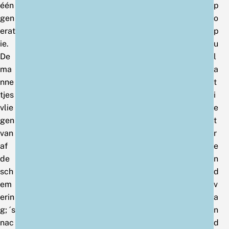
één
p
gen
o
erat
p
ie.
u
De
l
ma
a
nne
t
tjes
i
vlie
e
gen
t
van
r
af
e
de
n
sch
d
em
v
erin
a
g; ´s
n
nac
d