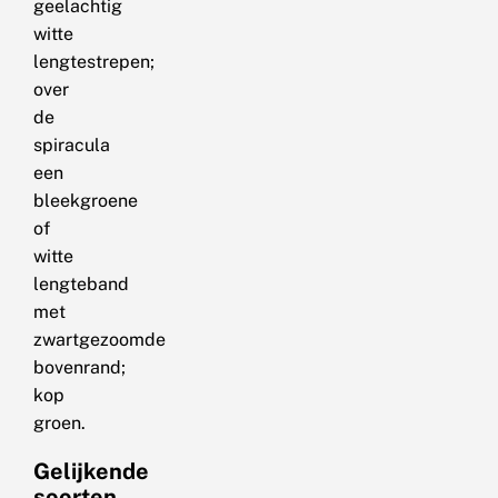
geelachtig
witte
lengtestrepen;
over
de
spiracula
een
bleekgroene
of
witte
lengteband
met
zwartgezoomde
bovenrand;
kop
groen.
Gelijkende
soorten