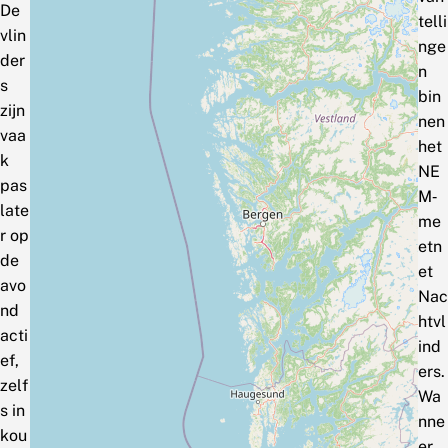
De
telli
vlin
nge
der
n
s
bin
zijn
nen
vaa
het
k
NE
pas
M‑
late
me
r op
etn
de
et
avo
Nac
nd
htvl
acti
ind
ef,
ers.
zelf
Wa
s in
nne
kou
er