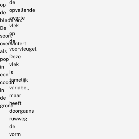
de
op
opvallende
de
zwarte
bladeren.
vlek
De
op
soort
de
overwintert
voorvleugel.
als
Deze
pop
vlek
in
is
een
tamelijk
cocon
variabel,
in
maar
de
heeft
grond.
doorgaans
ruwweg
de
vorm