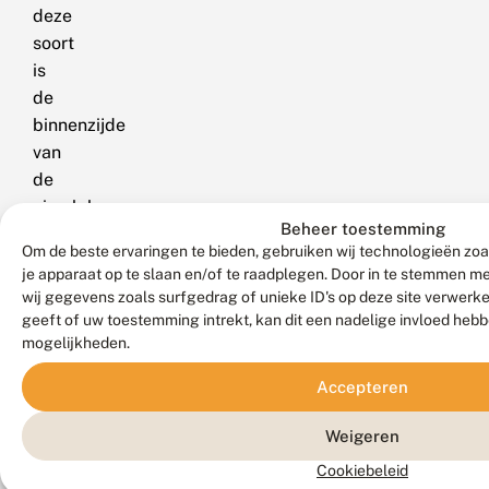
deze
soort
is
de
binnenzijde
van
de
niervlek
Beheer toestemming
en
Om de beste ervaringen te bieden, gebruiken wij technologieën zoa
de
je apparaat op te slaan en/of te raadplegen. Door in te stemmen 
ringvlek
wij gegevens zoals surfgedrag of unieke ID's op deze site verwerk
echter
geeft of uw toestemming intrekt, kan dit een nadelige invloed heb
altijd
mogelijkheden.
donker
Accepteren
gevuld.
De
Weigeren
zwarte-
Cookiebeleid
c-