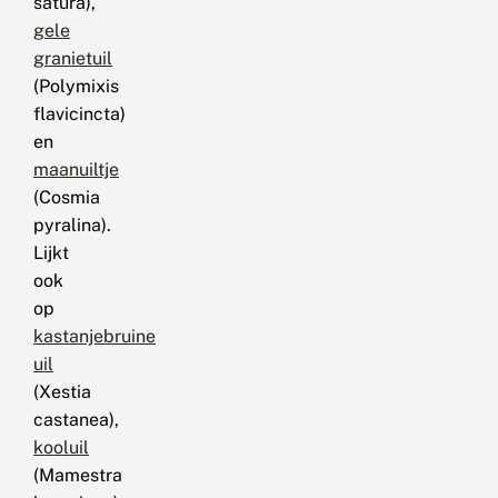
satura),
gele
granietuil
(Polymixis
flavicincta)
en
maanuiltje
(Cosmia
pyralina).
Lijkt
ook
op
kastanjebruine
uil
(Xestia
castanea),
kooluil
(Mamestra