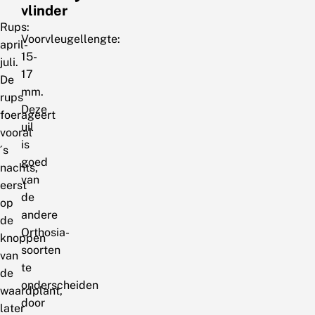
vlinder
Rups:
Voorvleugellengte:
april-
15-
juli.
17
De
mm.
rups
Deze
foerageert
uil
vooral
is
´s
goed
nachts,
van
eerst
de
op
andere
de
Orthosia-
knoppen
soorten
van
te
de
onderscheiden
waardplant,
door
later