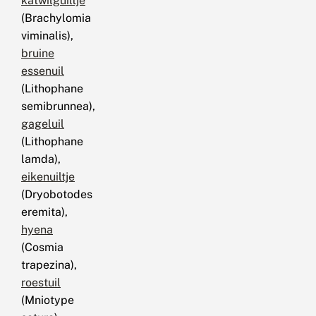
katwilguiltje
(Brachylomia
viminalis),
bruine
essenuil
(Lithophane
semibrunnea),
gageluil
(Lithophane
lamda),
eikenuiltje
(Dryobotodes
eremita),
hyena
(Cosmia
trapezina),
roestuil
(Mniotype