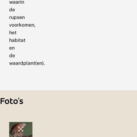
waarin
de
rupsen
voorkomen,
het
habitat
en
de
waardplant(en).
Foto's