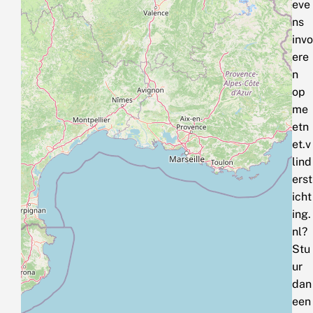
eve
ns
invo
ere
n
op
me
etn
et.v
lind
erst
icht
ing.
nl?
Stu
ur
dan
een