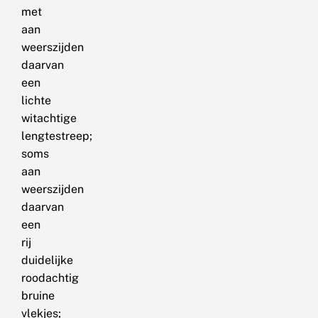
met
aan
weerszijden
daarvan
een
lichte
witachtige
lengtestreep;
soms
aan
weerszijden
daarvan
een
rij
duidelijke
roodachtig
bruine
vlekjes;