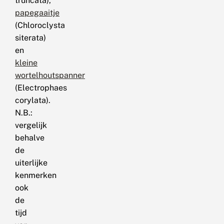
truncata),
papegaaitje
(Chloroclysta
siterata)
en
kleine
wortelhoutspanner
(Electrophaes
corylata).
N.B.:
vergelijk
behalve
de
uiterlijke
kenmerken
ook
de
tijd