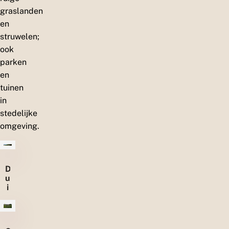
graslanden
en
struwelen;
ook
parken
en
tuinen
in
stedelijke
omgeving.
D
u
i
n
e
n