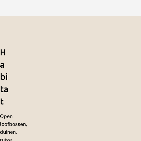
H
a
bi
ta
t
Open
loofbossen,
duinen,
ruige