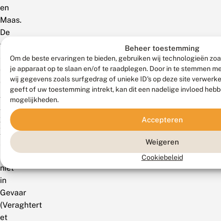
en
Maas.
De
soort
Beheer toestemming
staat
Om de beste ervaringen te bieden, gebruiken wij technologieën zoa
je apparaat op te slaan en/of te raadplegen. Door in te stemmen 
op
wij gegevens zoals surfgedrag of unieke ID's op deze site verwerk
de
geeft of uw toestemming intrekt, kan dit een nadelige invloed heb
Rode
mogelijkheden.
Lijst
van
Accepteren
Vlaanderen
Weigeren
als
Momenteel
Cookiebeleid
niet
in
Gevaar
(Veraghtert
et