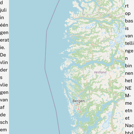
d
rt
juli
op
in
bas
één
is
gen
van
erat
telli
ie.
nge
De
n
vlin
bin
der
nen
s
het
vlie
NE
gen
M‑
van
me
af
etn
de
et
sch
Nac
em
htvl