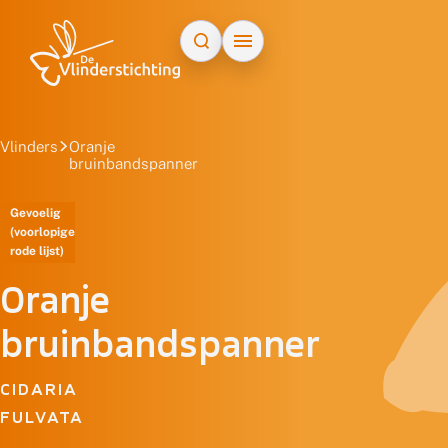
Doorgaan naar inhoud
Vlinders
Oranje
bruinbandspanner
Gevoelig
(voorlopige
rode lijst)
Oranje
bruinbandspanner
CIDARIA
FULVATA