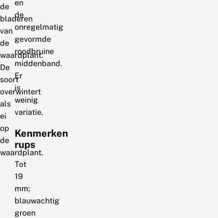
en
de
de
bladeren
onregelmatig
van
gevormde
de
roodbruine
waardplant.
middenband.
De
Er
soort
is
overwintert
weinig
als
variatie.
ei
op
Kenmerken
de
rups
waardplant.
Tot
19
mm;
blauwachtig
groen