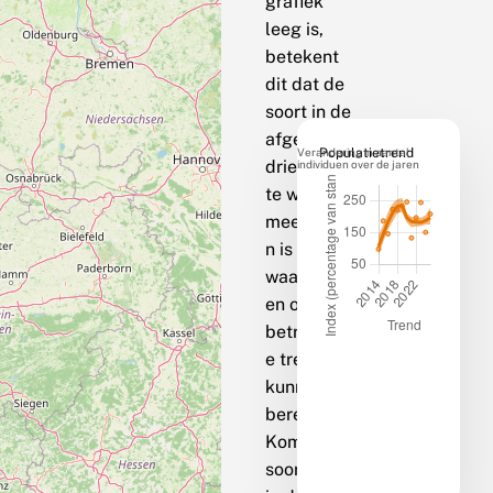
grafiek
leeg is,
betekent
dit dat de
soort in de
afgelopen
Verandering in aantal
Populatietrend
drie jaar op
individuen over de jaren
te weinig
meetpunte
n is
waargenom
en om een
betrouwbar
e trend te
kunnen
berekenen.
Komt de
soort bij jou