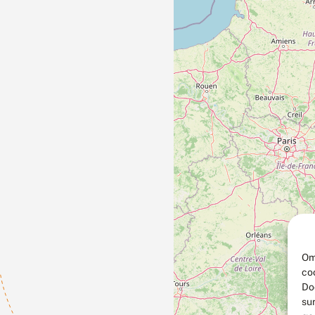
Om
co
Do
su