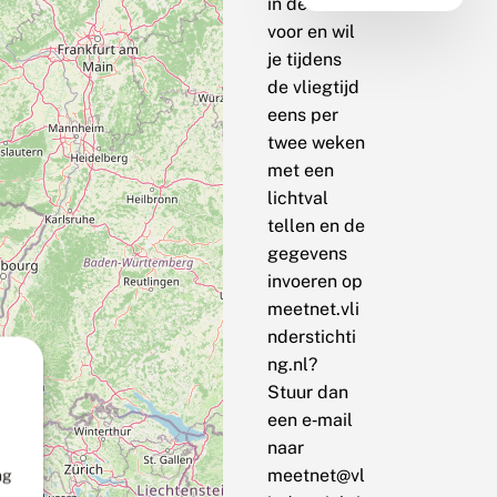
in de buurt
voor en wil
je tijdens
de vliegtijd
eens per
twee weken
met een
lichtval
tellen en de
gegevens
invoeren op
meetnet.vli
nderstichti
ng.nl?
Stuur dan
een e‑mail
naar
meetnet@vl
ng