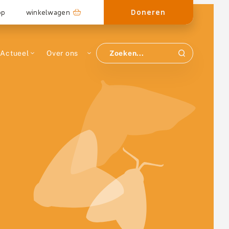
Doneren
op
winkelwagen
Actueel
Over ons