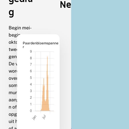
Nederland
g
Begin mei-
begin
oktober in
Paardenbloemspanne
r
twee
generaties.
De vlinders
worden
overdag
soms op
muren
aangetroffe
n of
opgejaagd
uit heggen
of andere