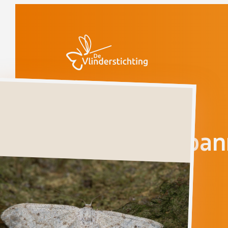
Doorgaan naar inhoud
Vlinders
Paardenbloemspanner
Paardenbloemspan
IDAEA
SERIATA
Ga direct naar
Verspreiding