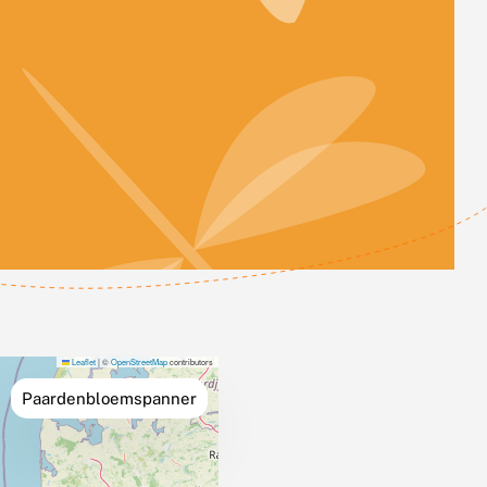
Leaflet
|
©
OpenStreetMap
contributors
Paardenbloemspanner