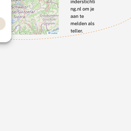
inderstichti
ng.nl om je
aan te
melden als
teller.
Leaflet