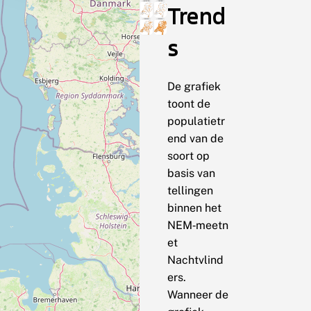
Trend
s
De grafiek
toont de
populatietr
end van de
soort op
basis van
tellingen
binnen het
NEM‑meetn
et
Nachtvlind
ers.
Wanneer de