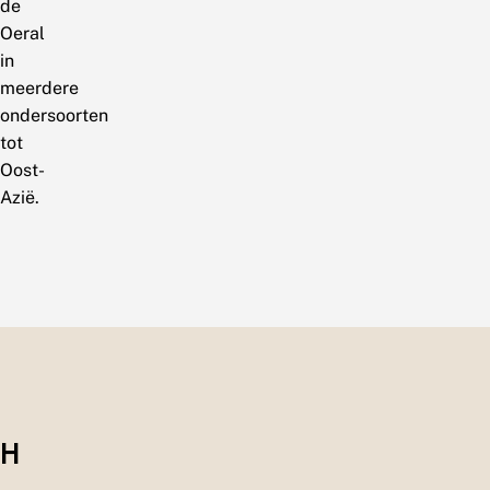
de
Oeral
in
meerdere
ondersoorten
tot
Oost-
Azië.
H