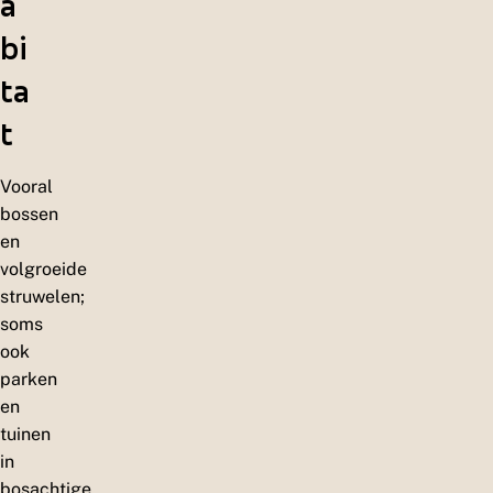
a
bi
ta
t
Vooral
bossen
en
volgroeide
struwelen;
soms
ook
parken
en
tuinen
in
bosachtige