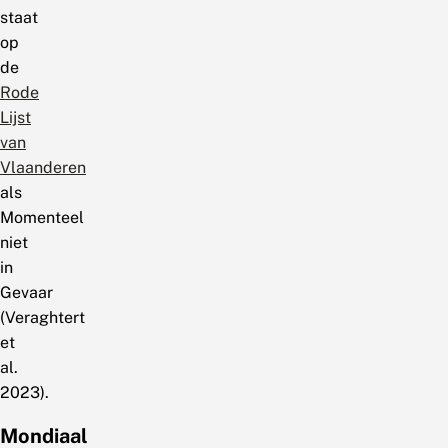
staat
op
de
Rode
Lijst
van
Vlaanderen
als
Momenteel
niet
in
Gevaar
(Veraghtert
et
al.
2023).
Mondiaal