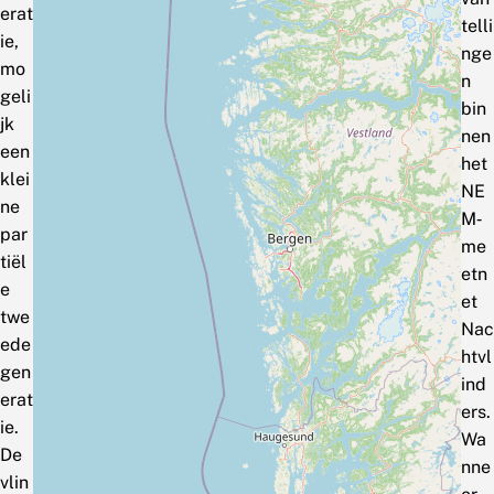
erat
telli
ie,
nge
mo
n
geli
bin
jk
nen
een
het
klei
NE
ne
M‑
par
me
tiël
etn
e
et
twe
Nac
ede
htvl
gen
ind
erat
ers.
ie.
Wa
De
nne
vlin