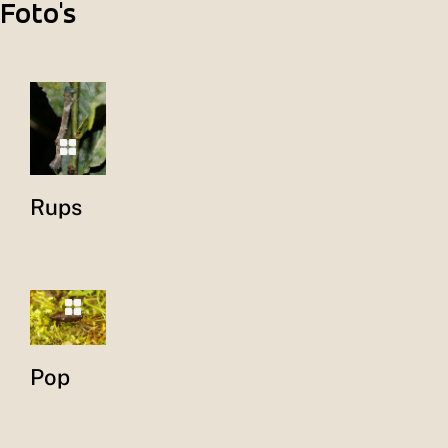
Foto's
Rups
Pop