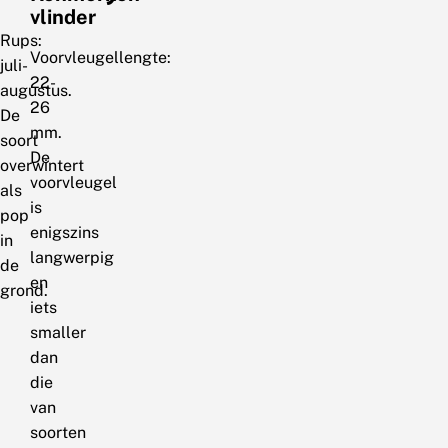
vlinder
Rups:
Voorvleugellengte:
juli-
22-
augustus.
26
De
mm.
soort
De
overwintert
voorvleugel
als
is
pop
enigszins
in
langwerpig
de
en
grond.
iets
smaller
dan
die
van
soorten