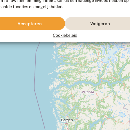
eft of uw toestemming intrekt, kan dit een nadelige invloed hebben op
paalde functies en mogelijkheden.
Accepteren
Weigeren
Cookiebeleid