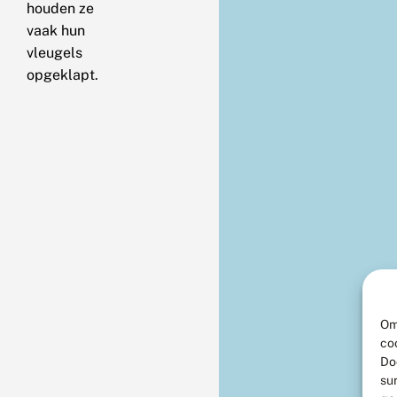
houden ze
vaak hun
vleugels
opgeklapt.
Om
co
Do
su