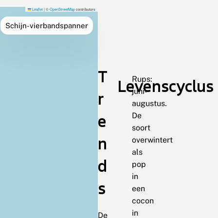
Leaflet
|
©
OpenStreetMap
contributors
Schijn-vierbandspanner
T
Rups:
Levenscyclus
juni-
r
augustus.
e
De
soort
n
overwintert
als
d
pop
in
s
een
cocon
in
De