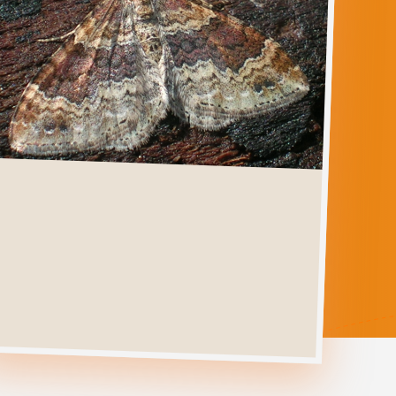
XANTHORHOE
SPADICEARIA
Ga direct naar
Verspreiding
Levenscyclus
Herkenning
Foto's
Habitat &
Waardplanten