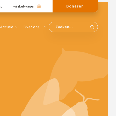
Doneren
op
winkelwagen
Actueel
Over ons