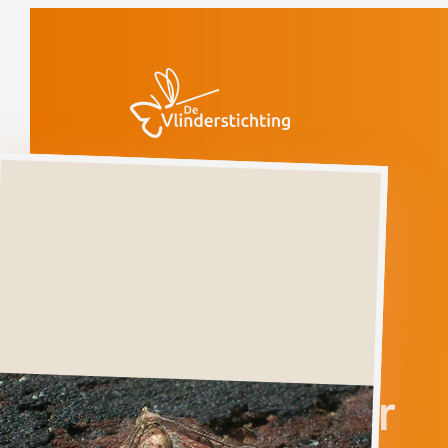
Doorgaan naar inhoud
Vlinders
Schijn-
vierbandspanner
Gevoelig
(voorlopige rode
lijst)
Schijn-
vierbandspanner