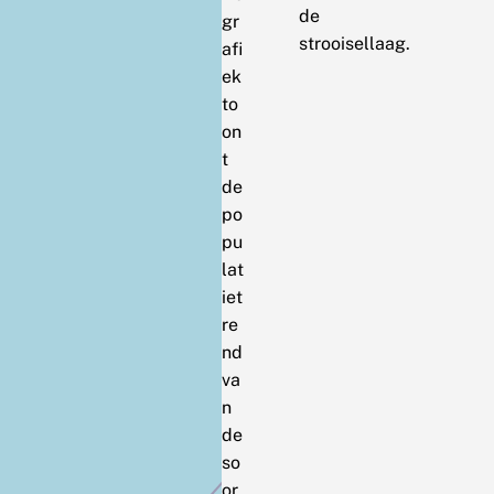
de
gr
strooisellaag.
afi
ek
to
on
t
de
po
pu
lat
iet
re
nd
va
n
de
so
or