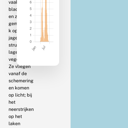
vaak op
bladeren
en zijn
gemakkelij
k op te
jagen uit
struiken en
lage
vegetaties.
Ze vliegen
vanaf de
schemering
en komen
op licht; bij
het
neerstrijken
op het
laken