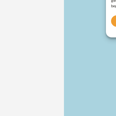
ge
be