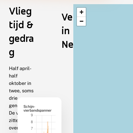
Vlieg
+
Verspreiding
−
tijd &
in
gedra
Nederland
g
Half april-
half
oktober in
twee, soms
drie
generaties.
Schijn-
vierbandspanner
De vlinders
zitten
overdag