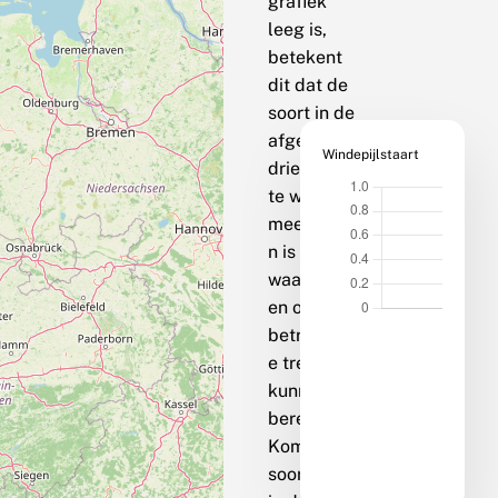
grafiek
leeg is,
betekent
dit dat de
soort in de
afgelopen
Windepijlstaart
drie jaar op
te weinig
meetpunte
n is
waargenom
en om een
betrouwbar
e trend te
kunnen
berekenen.
Komt de
soort bij jou