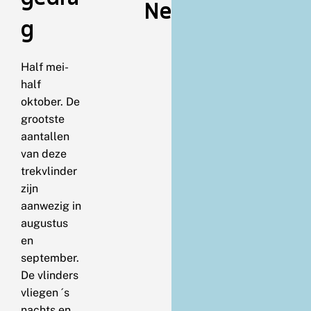
Nederland
g
Half mei-
half
oktober. De
grootste
aantallen
van deze
trekvlinder
zijn
aanwezig in
augustus
en
september.
De vlinders
vliegen ´s
nachts en