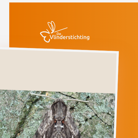
Doorgaan naar inhoud
Vlinders
Windepijlstaart
Windepijlstaart
AGRIUS
CONVOLVULI
Ga direct naar
Verspreiding