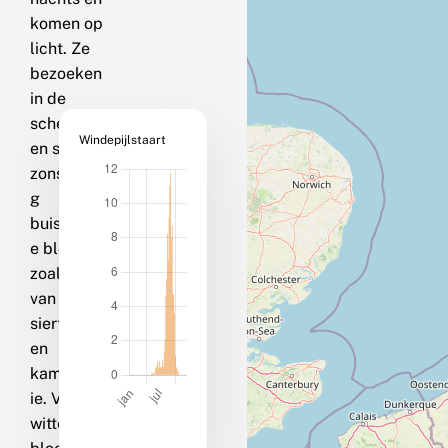
komen op
licht. Ze
bezoeken
in de
schemering
Windepijlstaart
en soms bij
zonsopgan
g
buisvormig
e bloemen
zoals die
van
siertabak
en
kamperfoel
ie. Vooral
witte