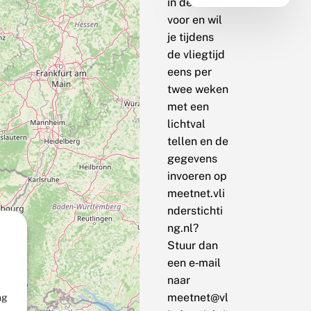
in de buurt
voor en wil
je tijdens
de vliegtijd
eens per
twee weken
met een
lichtval
tellen en de
gegevens
invoeren op
meetnet.vli
nderstichti
ng.nl?
Stuur dan
een e‑mail
naar
meetnet@vl
ng