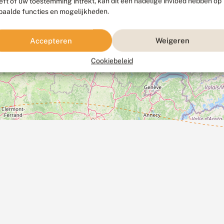
eft of uw toestemming intrekt, kan dit een nadelige invloed hebben op
paalde functies en mogelijkheden.
Accepteren
Weigeren
Cookiebeleid