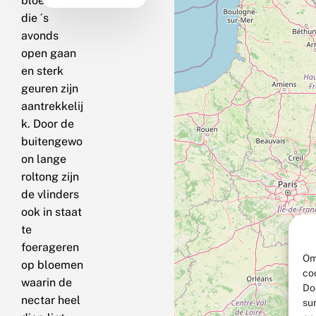
bloemen
die ´s
avonds
open gaan
en sterk
geuren zijn
aantrekkelij
k. Door de
buitengewo
on lange
roltong zijn
de vlinders
ook in staat
te
foerageren
Om
op bloemen
co
waarin de
Do
nectar heel
su