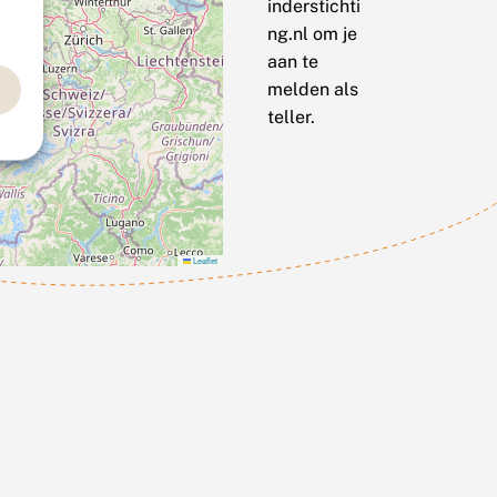
inderstichti
ng.nl om je
aan te
melden als
teller.
Leaflet