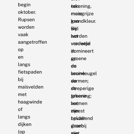
begin
een
tekening,
oktober.
muisgrijze
maar
Rupsen
grondkleur.
kan
worden
Bij
wel
vaak
het
worden
aangetroffen
vrouwtje
verdeeld
op
domineert
in
en
op
groene
langs
de
en
fietspaden
voorvleugel
bruine
bij
de
vormen;
maïsvelden
streperige
de
met
tekening;
groene
haagwinde
het
vormen
of
meest
zijn
langs
opvallend
helder
dijken
daarbij
groen
(op
zijn
met