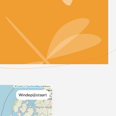
Leaflet
|
©
OpenStreetMap
contributors
Windepijlstaart