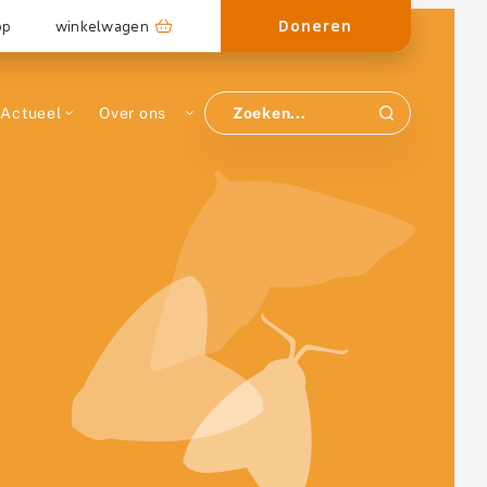
Doneren
op
winkelwagen
Actueel
Over ons