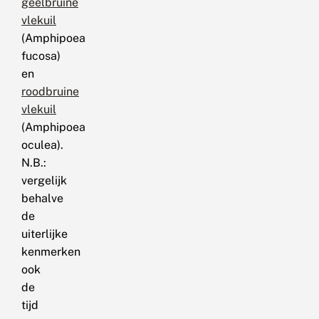
geelbruine
vlekuil
(Amphipoea
fucosa)
en
roodbruine
vlekuil
(Amphipoea
oculea).
N.B.:
vergelijk
behalve
de
uiterlijke
kenmerken
ook
de
tijd