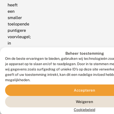
heeft
een
smaller
toelopende
puntigere
voorvleugel;
in
het
Beheer toestemming
zoomveld
Om de beste ervaringen te bieden, gebruiken wij technologieën zoa
bevindt
je apparaat op te slaan en/of te raadplegen. Door in te stemmen 
zich
wij gegevens zoals surfgedrag of unieke ID's op deze site verwerk
een
geeft of uw toestemming intrekt, kan dit een nadelige invloed heb
mogelijkheden.
doorgaans
duidelijk
Accepteren
begrensde
lichte
Weigeren
band,
Cookiebeleid
waarvan