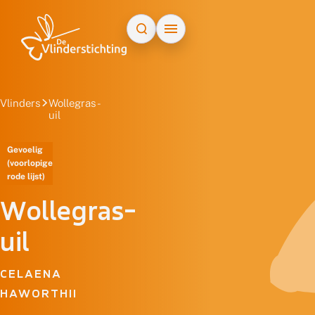
Doorgaan naar inhoud
Vlinders
Wollegras-
uil
Gevoelig
(voorlopige
rode lijst)
Wollegras-
uil
CELAENA
HAWORTHII