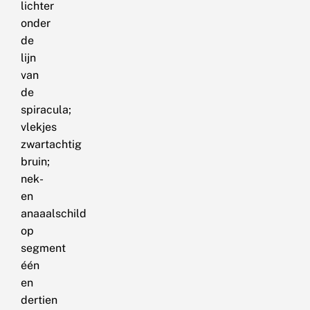
lichter
onder
de
lijn
van
de
spiracula;
vlekjes
zwartachtig
bruin;
nek-
en
anaaalschild
op
segment
één
en
dertien