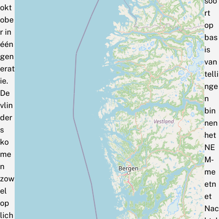
soo
okt
rt
obe
op
r in
bas
één
is
gen
van
erat
telli
ie.
nge
De
n
vlin
bin
der
nen
s
het
ko
NE
me
M‑
n
me
zow
etn
el
et
op
Nac
lich