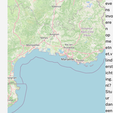
eve
ns
invo
ere
n
op
me
etn
et.v
lind
erst
icht
ing.
nl?
Stu
ur
dan
een