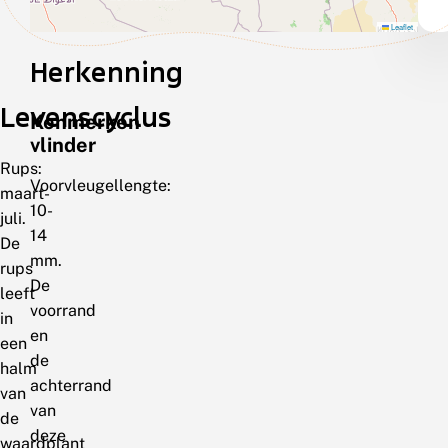
Leaflet
Herkenning
Levenscyclus
Kenmerken
vlinder
Rups:
Voorvleugellengte:
maart-
10-
juli.
14
De
mm.
rups
De
leeft
voorrand
in
en
een
de
halm
achterrand
van
van
de
deze
waardplant