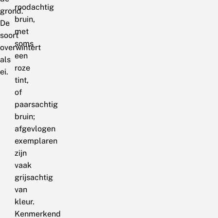
roodachtig
grond.
bruin,
De
met
soort
soms
overwintert
een
als
roze
ei.
tint,
of
paarsachtig
bruin;
afgevlogen
exemplaren
zijn
vaak
grijsachtig
van
kleur.
Kenmerkend