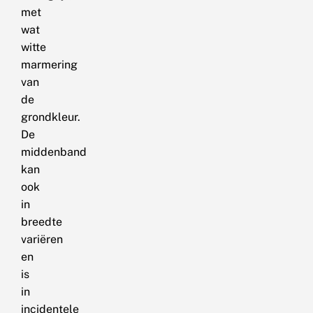
met
wat
witte
marmering
van
de
grondkleur.
De
middenband
kan
ook
in
breedte
variëren
en
is
in
incidentele