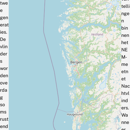
twe
telli
e
nge
gen
n
erat
bin
ies.
nen
De
het
vlin
NE
der
M‑
s
me
wor
etn
den
et
ove
Nac
rda
htvl
g
ind
so
ers.
ms
Wa
rust
nne
end
er