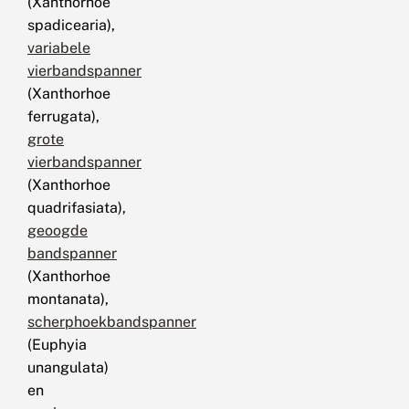
(Xanthorhoe
spadicearia),
variabele
vierbandspanner
(Xanthorhoe
ferrugata),
grote
vierbandspanner
(Xanthorhoe
quadrifasiata),
geoogde
bandspanner
(Xanthorhoe
montanata),
scherphoekbandspanner
(Euphyia
unangulata)
en