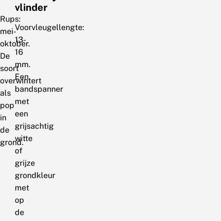
vlinder
Rups:
Voorvleugellengte:
mei-
13-
oktober.
16
De
mm.
soort
Een
overwintert
bandspanner
als
met
pop
een
in
grijsachtig
de
witte
grond.
of
grijze
grondkleur
met
op
de