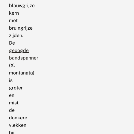
blauwgrijze
kern
met
bruingrijze
zijden.
De
geoogde
bandspanner
(X.
montanata)
is
groter
en
mist
de
donkere
vlekken
bij