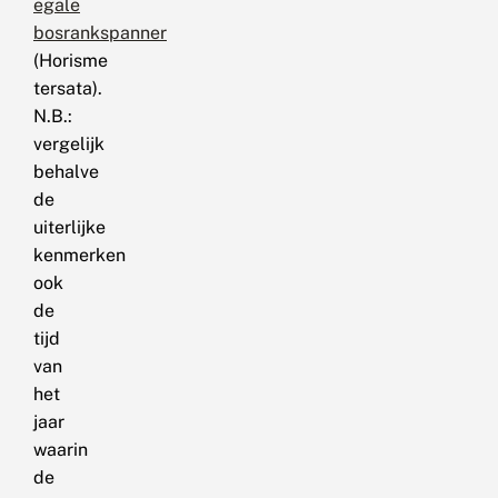
egale
bosrankspanner
(Horisme
tersata).
N.B.:
vergelijk
behalve
de
uiterlijke
kenmerken
ook
de
tijd
van
het
jaar
waarin
de