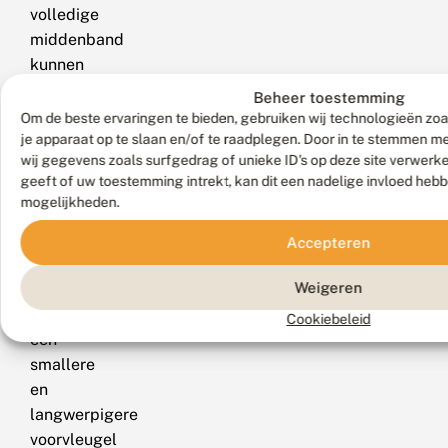
volledige
middenband
kunnen
eventueel
Beheer toestemming
verward
Om de beste ervaringen te bieden, gebruiken wij technologieën zoa
worden
je apparaat op te slaan en/of te raadplegen. Door in te stemmen 
wij gegevens zoals surfgedrag of unieke ID's op deze site verwerk
met
geeft of uw toestemming intrekt, kan dit een nadelige invloed heb
de
mogelijkheden.
walstrobandspanner
(Epirrhoe
Accepteren
galiata),
Weigeren
die
echter
Cookiebeleid
een
smallere
en
langwerpigere
voorvleugel