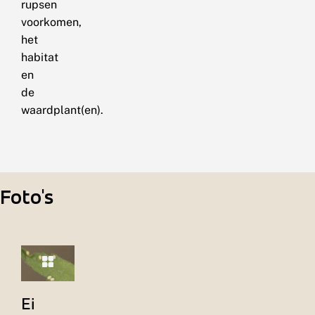
rupsen
voorkomen,
het
habitat
en
de
waardplant(en).
Foto's
Ei