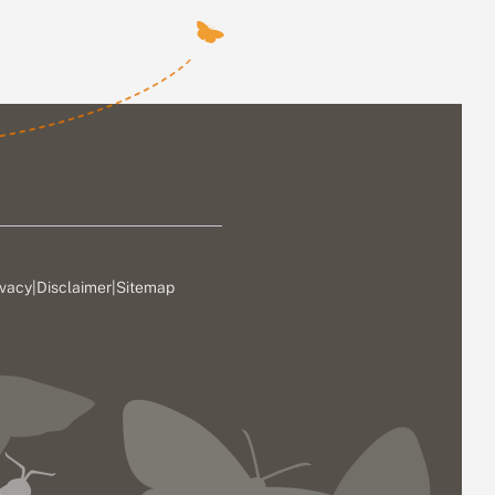
ivacy
|
Disclaimer
|
Sitemap