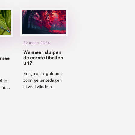
22 maart 2024
Wanneer sluipen
de eerste libellen
 mee
uit?
lling
Er zijn de afgelopen
zonnige lentedagen
4 tot
al veel vlinders
ni, is
gezien. Naast de
n
vlinderoverwinteraars
ing.
ook al veel die als
ijver
pop de winter hebben
ebt,
doorgebracht en nu...
ooie