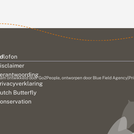
ef
olofon
isclaimer
erantwoording
am ontwikkeld door
Go2People
, ontworpen door
Blue Field Agency
|
Pr
rivacyverklaring
utch Butterfly
onservation