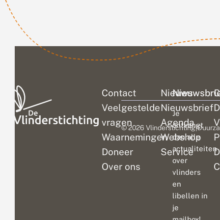
Contact
Nieuws
Nieuwsbri
C
Veelgestelde
Nieuwsbrief
D
Je
vragen
Agenda
V
ontvangt
© 2026 Vlinderstichting
|
Duurza
Waarnemingen
Webshop
P
dan alle
actualiteiten
Doneer
Service
D
over
Over ons
C
vlinders
en
libellen in
je
mailbox!