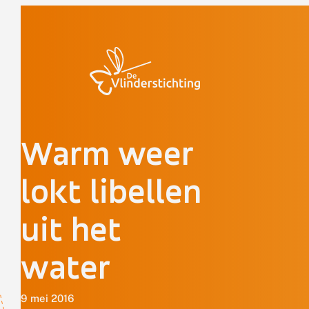
Doorgaan naar inhoud
Warm weer
lokt libellen
uit het
water
9 mei 2016