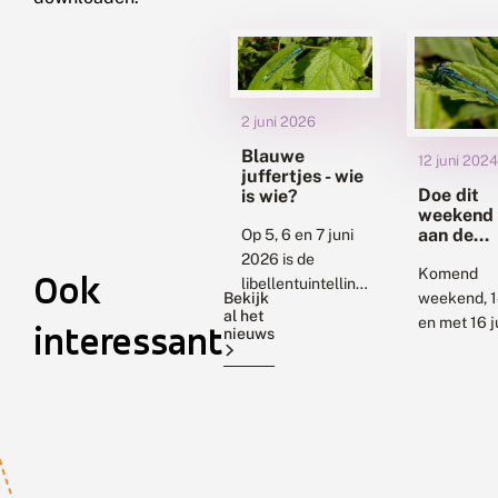
2 juni 2026
Blauwe
12 juni 2024
juffertjes - wie
Doe dit
is wie?
weekend
aan de
Op 5, 6 en 7 juni
libellente
2026 is de
in je tuin
Komend
Ook
libellentuintelling.
Bekijk
weekend, 1
Ga op zoek naar
al het
en met 16 ju
interessant
de libellen in de
nieuws
er weer ee
tuin! In juni zijn
libellentell
daar vooral veel...
Als je een v
in de tuin h
met een m
water-...