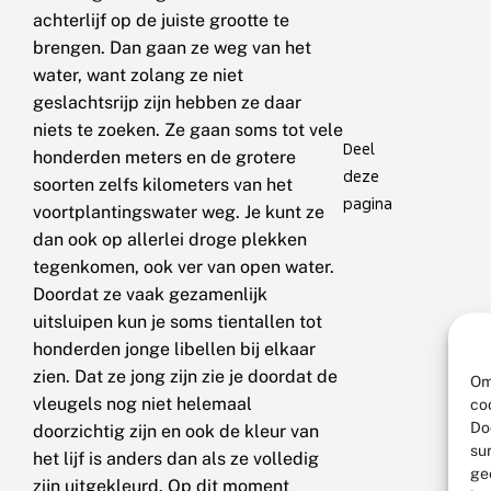
achterlijf op de juiste grootte te
brengen. Dan gaan ze weg van het
water, want zolang ze niet
geslachtsrijp zijn hebben ze daar
niets te zoeken. Ze gaan soms tot vele
Deel
honderden meters en de grotere
deze
soorten zelfs kilometers van het
pagina
voortplantingswater weg. Je kunt ze
dan ook op allerlei droge plekken
tegenkomen, ook ver van open water.
Doordat ze vaak gezamenlijk
uitsluipen kun je soms tientallen tot
honderden jonge libellen bij elkaar
zien. Dat ze jong zijn zie je doordat de
Om
vleugels nog niet helemaal
co
Do
doorzichtig zijn en ook de kleur van
su
het lijf is anders dan als ze volledig
ge
zijn uitgekleurd. Op dit moment