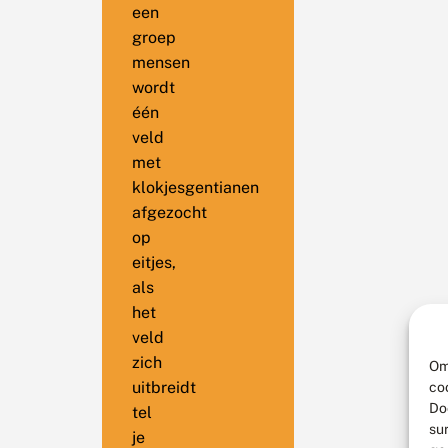
een
groep
mensen
wordt
één
veld
met
klokjesgentianen
afgezocht
op
eitjes,
als
het
veld
zich
Om
uitbreidt
co
Do
tel
su
je