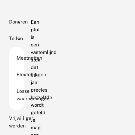
Doneren
Een
plot
is
Tellen
een
vastomlijnd
Meetnetten
stuk
dat
Flextellingen
elk
jaar
precies
Losse
hetzelfde
waarnemingen
wordt
geteld.
Vrijwilliger
Je
worden
mag