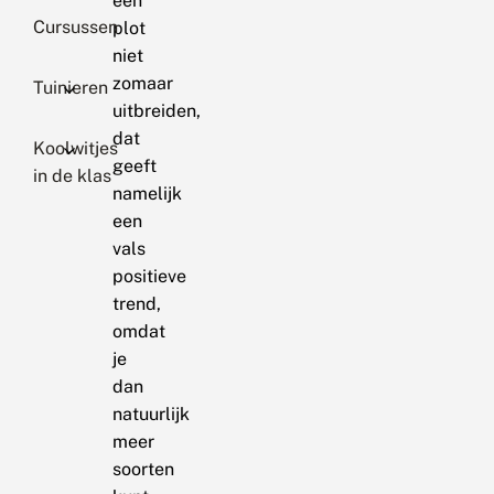
een
Cursussen
plot
niet
zomaar
Tuinieren
uitbreiden,
dat
Koolwitjes
geeft
in de klas
namelijk
een
vals
positieve
trend,
omdat
je
dan
natuurlijk
meer
soorten