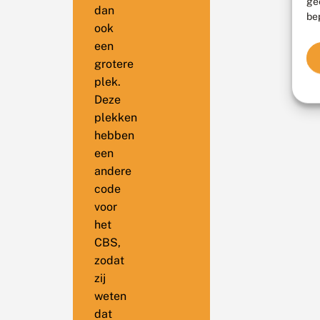
ge
dan
be
ook
een
grotere
plek.
Deze
plekken
hebben
een
andere
code
voor
het
CBS,
zodat
zij
weten
dat