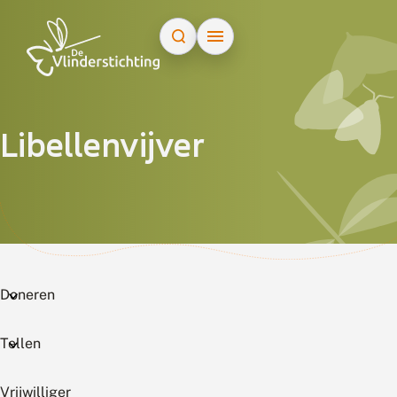
Doorgaan naar inhoud
Libellenvijver
Doneren
Tellen
Vrijwilliger