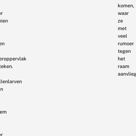
komen,
er
waar
eien
ze
met
veel
en
rumoer
tegen
eroppervlak
het
teken.
raam
aanvlie
llenlarven
en
dem
er