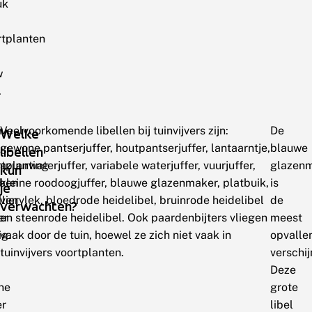
uk
rtplanten
w
.
r
Veelvoorkomende libellen bij tuinvijvers zijn:
De
Welke
gewone pantserjuffer, houtpantserjuffer, lantaarntje,
blauwe
libellen
rtplanting
azuurwaterjuffer, variabele waterjuffer, vuurjuffer,
glazen
kun
ben
kleine roodoogjuffer, blauwe glazenmaker, platbuik,
is
je
llen
viervlek, bloedrode heidelibel, bruinrode heidelibel
de
verwachten?
er
en steenrode heidelibel. Ook paardenbijters vliegen
meest
ig.
vaak door de tuin, hoewel ze zich niet vaak in
opvalle
tuinvijvers voortplanten.
verschij
Deze
ne
grote
er
libel