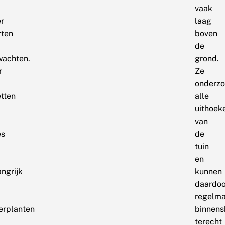
vaak
r
laag
rten
boven
de
wachten.
grond.
r
Ze
onderz
etten
alle
uithoek
van
es
de
tuin
en
ngrijk
kunnen
daardoo
regelma
erplanten
binnens
terecht