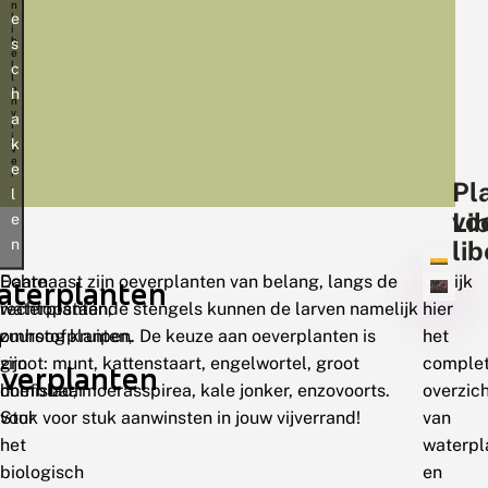
n
e
l
i
b
s
e
l
c
l
e
h
n
v
a
i
j
k
v
e
e
r
Pl
.
l
vo
Li
e
lib
n
Echte
Daarnaast zijn oeverplanten van belang, langs de
Bekijk
aterplanten
waterplanten,
rechtopstaande stengels kunnen de larven namelijk
hier
n
zuurstofplanten,
omhoog kruipen. De keuze aan oeverplanten is
het
zijn
groot: munt, kattenstaart, engelwortel, groot
comple
verplanten
onmisbaar
hoefblad, moerasspirea, kale jonker, enzovoorts.
overzic
voor
Stuk voor stuk aanwinsten in jouw vijverrand!
van
het
waterpl
biologisch
en