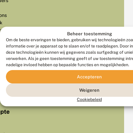
ders
ons
ak
st
Beheer toestemming
Om de beste ervaringen te bieden, gebruiken wij technologieën zo
er
informatie over je apparaat op te slaan en/of te raadplegen. Door 
deze technologieën kunnen wij gegevens zoals surfgedrag of uniek
verwerken. Als je geen toestemming geeft of uw toestemming intre
gen,
nadelige invloed hebben op bepaalde functies en mogelijkheden.
ers
g
Accepteren
l
Weigeren
en.
Cookiebeleid
epte