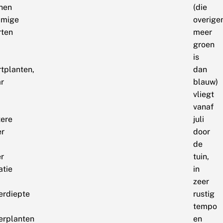
nen
(die
mige
overige
rten
meer
groen
is
rtplanten,
dan
r
blauw)
vliegt
vanaf
tere
juli
er
door
de
r
tuin,
atie
in
zeer
erdiepte
rustig
tempo
erplanten
en