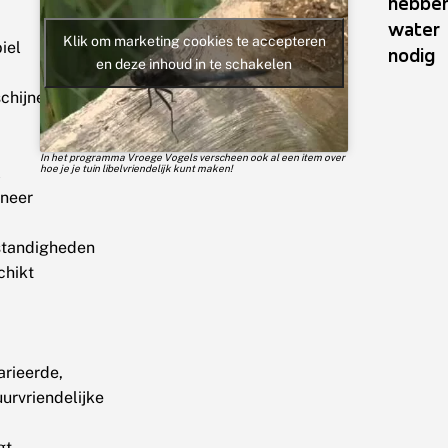
hebbe
water
Klik om marketing cookies te accepteren
iel
nodig
en deze inhoud in te schakelen
schijnen
In het programma Vroege Vogels verscheen ook al een item over
hoe je je tuin libelvriendelijk kunt maken!
l
neer
tandigheden
chikt
arieerde,
urvriendelijke
gt