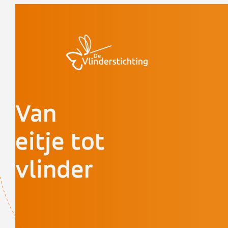
Doorgaan naar inhoud
Van
eitje tot
vlinder