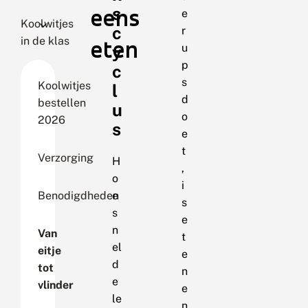
eens
s
e
Koolwitjes
c
r
in de klas
eten
u
y
p
c
s
Koolwitjes
l
d
bestellen
u
o
2026
s
e
t
Verzorging
H
,
o
i
Benodigdheden
e
s
s
e
n
Van
t
el
eitje
e
d
tot
n
e
vlinder
e
le
n