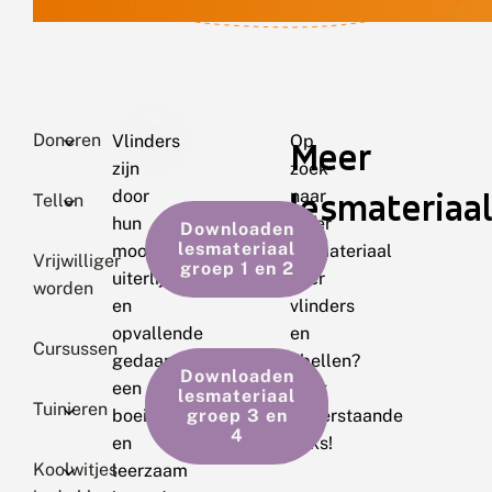
Doneren
Vlinders
Op
Meer
zijn
zoek
lesmateriaal
door
naar
Tellen
hun
meer
Downloaden
lesmateriaal
mooie
lesmateriaal
Vrijwilliger
groep 1 en 2
uiterlijk
over
worden
en
vlinders
opvallende
en
Cursussen
gedaanteverwisseling
libellen?
Downloaden
een
Volg
lesmateriaal
Tuinieren
boeiend
onderstaande
groep 3 en
4
en
links!
Koolwitjes
leerzaam