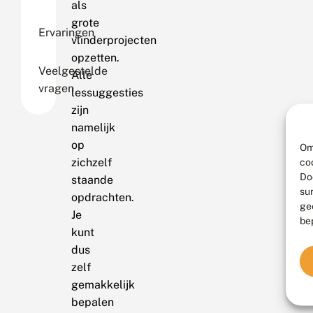
als
grote
Ervaringen
vlinderprojecten
opzetten.
Veelgestelde
Alle
vragen
lessuggesties
zijn
namelijk
op
Om
zichzelf
co
Do
staande
su
opdrachten.
ge
Je
be
kunt
dus
zelf
gemakkelijk
bepalen