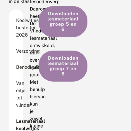
in de klas
lesonderwerp.
Daarom
Downloaden
heeft
lesmateriaal
Koolwitjes
De
groep 5 en
bestellen
6
Vlinderstichting
2026
lesmateriaal
ontwikkeld,
Verzorging
dat
Downloaden
over
lesmateriaal
Benodigdheden
koolwitjes
groep 7 en
8
gaat.
Met
Van
behulp
eitje
hiervan
tot
kun
vlinder
je
zowel
Lesmateriaal
kleine
koolwitjes