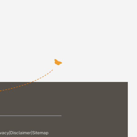
ivacy
|
Disclaimer
|
Sitemap