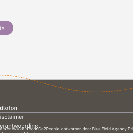
js
ef
olofon
isclaimer
erantwoording
am ontwikkeld door
Go2People
, ontworpen door
Blue Field Agency
|
Pr