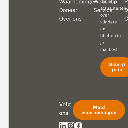
Waarnemingen
Webshop
P
dan alle
actualiteiten
Doneer
Service
D
over
Over ons
C
vlinders
en
libellen in
je
mailbox!
Schrijf
je in
Volg
Meld
ons
waarnemingen