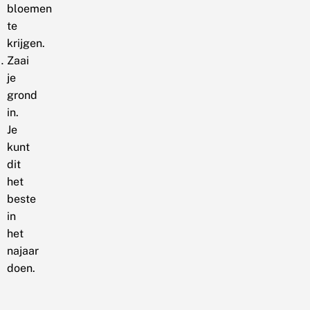
bloemen
te
krijgen.
Zaai
je
grond
in.
Je
kunt
dit
het
beste
in
het
najaar
doen.