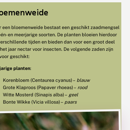
loemenweide
r een bloemenweide bestaat een geschikt zaadmengsel
één- en meerjarige soorten. De planten bloeien hierdoor
erschillende tijden en bieden dan voor een groot deel
het jaar nectar voor insecten. De volgende zaden zijn
rvoor geschikt:
jarige planten
:
Korenbloem (Centaurea cyanus) –
blauw
Grote Klaproos (Papaver rhoeas) –
rood
Witte Mosterd (Sinapis alba) –
geel
Bonte Wikke (Vicia villosa) –
paars