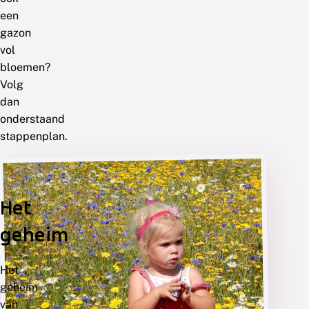
een
gazon
vol
bloemen?
Volg
dan
onderstaand
stappenplan.
Verwijder
daar
Het
waar
je
geheim
bloemen
wil
Het
hebben
geheim
het
van