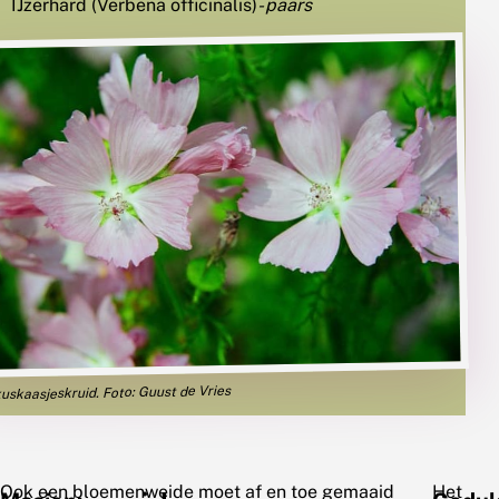
IJzerhard (Verbena officinalis)
- paars
skaasjeskruid. Foto: Guust de Vries
Ook een bloemenweide moet af en toe gemaaid
Het