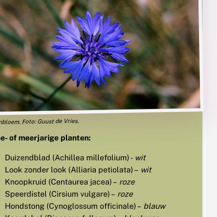
bloem. Foto: Guust de Vries.
e- of meerjarige planten:
Duizendblad (Achillea millefolium) -
wit
Look zonder look (Alliaria petiolata) –
wit
Knoopkruid (Centaurea jacea) –
roze
Speerdistel (Cirsium vulgare) –
roze
Hondstong (Cynoglossum officinale) –
blauw