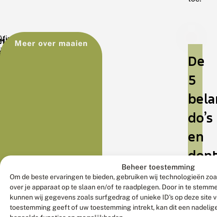
ein
Vind
Meer over maaien
ginnen
je
De
een
strakke
5
grasmat
bela
ook
mooi
do’s
of
en
handig?
Dan
dont
kan
Beheer toestemming
je
Om de beste ervaringen te bieden, gebruiken wij technologieën zoa
Wel
ook
over je apparaat op te slaan en/of te raadplegen. Door in te stem
doen
alleen
kunnen wij gegevens zoals surfgedrag of unieke ID's op deze site 
een
toestemming geeft of uw toestemming intrekt, kan dit een nadelig