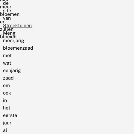
de
meer
site
bloemen
van
er
Streektuinen
.
zullen
Meng
bloeien!
meerjarig
bloemenzaad
met
wat
eenjarig
zaad
om
ook
in
het
eerste
jaar
al