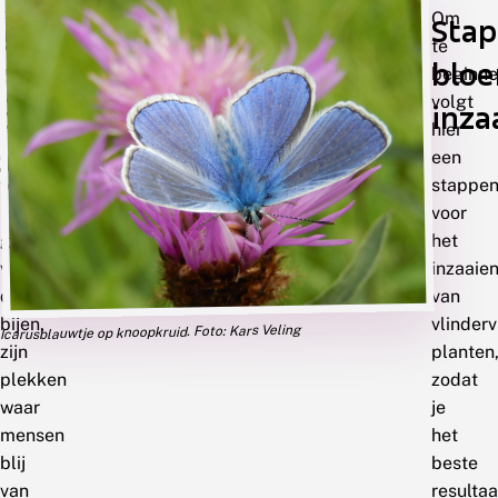
Bloeiende
Om
an
Sta
velden,
te
azon
blo
waar
beginn
vlinders
volgt
t
inza
rondfladderen
hier
loemenweide
en
een
waar
stappen
het
voor
gonst
het
van
inzaaie
de
van
bijen,
vlinderv
Icarusblauwtje op knoopkruid. Foto: Kars Veling
zijn
planten
plekken
zodat
waar
je
mensen
het
blij
beste
van
resultaa