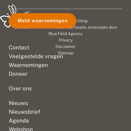
Meld waarnemingen
© 2026 Vlinderstichting
Duurzaam ontwikkeld door
Go2People
, ontworpen door
Blue Field Agency
Privacy
Contact
Disclaimer
Sitemap
Veelgestelde vragen
Waarnemingen
Doneer
Over ons
Nieuws
Nieuwsbrief
Agenda
Webshop