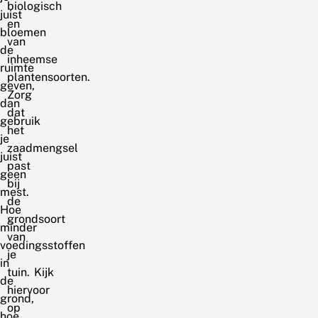
biologisch
juist
en
bloemen
van
de
inheemse
ruimte
plantensoorten.
geven,
Zorg
dan
dat
gebruik
het
je
zaadmengsel
juist
past
geen
bij
mest.
de
Hoe
grondsoort
minder
van
voedingsstoffen
je
in
tuin. Kijk
de
hiervoor
grond,
op
hoe