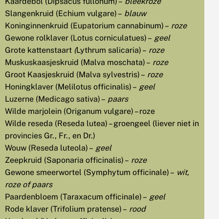
Kaardebol (Dipsacus fullonum) –
bleekroze
Slangenkruid (Echium vulgare) –
blauw
Koninginnenkruid (Eupatorium cannabinum) –
roze
Gewone rolklaver (Lotus corniculatues) –
geel
Grote kattenstaart
(
Lythrum salicaria) –
roze
Muskuskaasjeskruid (Malva moschata) –
roze
Groot Kaasjeskruid (Malva sylvestris) –
roze
Honingklaver (Melilotus officinalis) –
geel
Luzerne (Medicago sativa) –
paars
Wilde marjolein (Origanum vulgare) – roze
Wilde reseda (Reseda lutea) – groengeel (liever niet in
provincies Gr., Fr., en Dr.)
Wouw (Reseda luteola) –
geel
Zeepkruid (Saponaria officinalis) –
roze
Gewone smeerwortel (Symphytum officinale) –
wit,
roze of paars
Paardenbloem (Taraxacum officinale) –
geel
Rode klaver (Trifolium pratense) –
rood