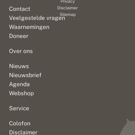
Privacy
ll
vennen
e
Contact
Disclaimer
en
e
Sitemap
hoogvenen
Veelgestelde vragen
n
die
e
Waarnemingen
we
e
n
in
Doneer
N
Nederland...
e
Over ons
d
e
r
Nieuws
l
a
Nieuwsbrief
n
d
Agenda
s
Webshop
p
r
o
Service
b
l
e
Colofon
e
Disclaimer
m