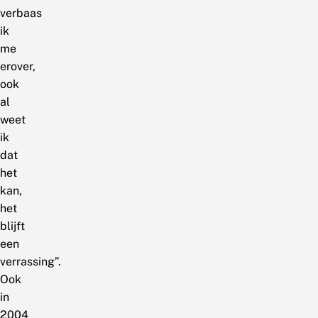
verbaas
ik
me
erover,
ook
al
weet
ik
dat
het
kan,
het
blijft
een
verrassing”.
Ook
in
2004