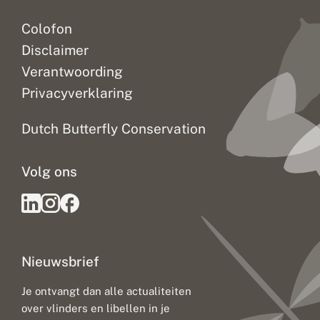
g
m
Colofon
e
t
Disclaimer
k
l
Verantwoording
i
Privacyverklaring
m
a
a
Dutch Butterfly Conservation
t
v
e
Volg ons
r
a
n
d
e
r
i
Nieuwsbrief
n
g
:
Je ontvangt dan alle actualiteiten
u
over vlinders en libellen in je
i