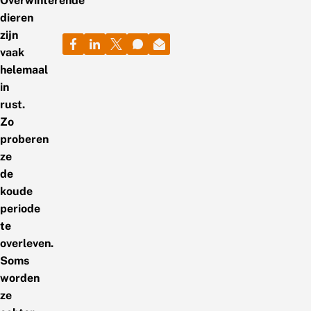
Overwinterende
dieren
zijn
vaak
helemaal
in
rust.
Zo
proberen
ze
de
koude
periode
te
overleven.
Soms
worden
ze