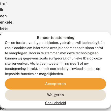
tref
ik
een
enkele
keer
een
Beheer toestemming
Eikenbladrupsje
Om de beste ervaringen te bieden, gebruiken wij technologieën
aan
zoals cookies om informatie over je apparaat op te slaan en/of
deze
te raadplegen. Door in te stemmen met deze technologieën
kunnen wij gegevens zoals surfgedrag of unieke ID's op deze
tijd
site verwerken. Als je geen toestemming geeft of uw
van
toestemming intrekt, kan dit een nadelige invloed hebben op
het
bepaalde functies en mogelijkheden.
jaar,
Accepteren
maar
die
Weigeren
gaan
met
Cookiebeleid
het