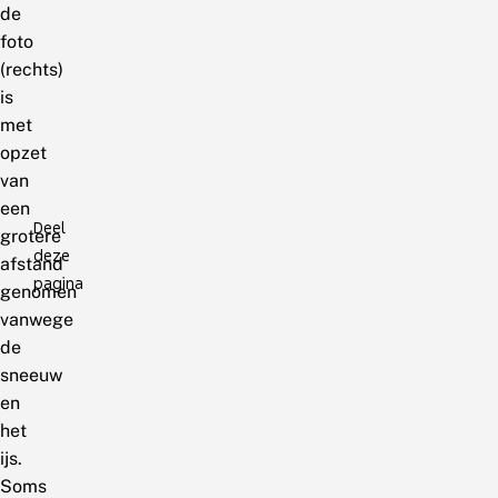
de
foto
(rechts)
is
met
opzet
van
een
Deel
grotere
deze
afstand
pagina
genomen
vanwege
de
sneeuw
en
het
ijs.
Soms