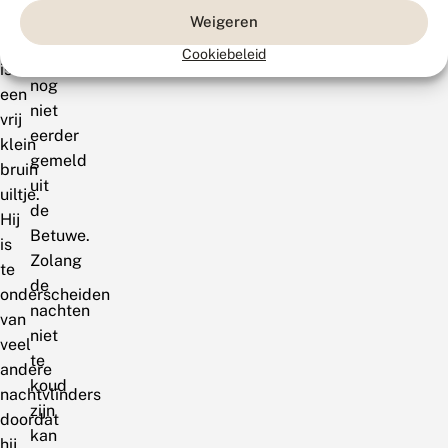
De
bramen.
Weigeren
soort
Het
Cookiebeleid
was
is
nog
een
niet
vrij
eerder
klein
gemeld
bruin
uit
uiltje.
de
Hij
Betuwe.
is
Zolang
te
de
onderscheiden
nachten
van
niet
veel
te
andere
koud
nachtvlinders
zijn
doordat
kan
hij