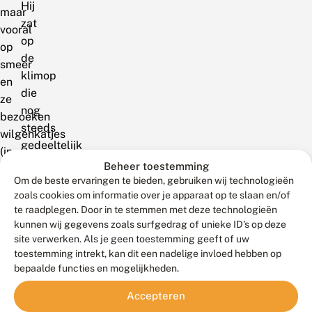
Hij
maar
zat
vooral
op
op
de
smeer
klimop
en
die
ze
nog
bezoeken
steeds
wilgenkatjes
gedeeltelijk
(in
in
Beheer toestemming
het
bloei
Om de beste ervaringen te bieden, gebruiken wij technologieën
voorjaar
zoals cookies om informatie over je apparaat op te slaan en/of
stond,
uiteraard)
te raadplegen. Door in te stemmen met deze technologieën
maar
en
kunnen wij gegevens zoals surfgedrag of unieke ID's op deze
hij
bloemen
site verwerken. Als je geen toestemming geeft of uw
is
toestemming intrekt, kan dit een nadelige invloed hebben op
van
niet
bepaalde functies en mogelijkheden.
klimop
drinkend
en
Accepteren
gezien.
overrijpe