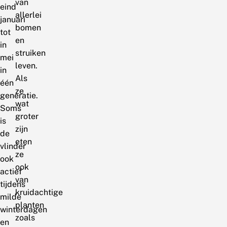
van
eind
allerlei
januari
bomen
tot
en
in
struiken
mei
leven.
in
Als
één
ze
generatie.
wat
Soms
groter
is
zijn
de
eten
vlinder
ze
ook
ook
actief
van
tijdens
kruidachtige
milde
planten
winterdagen
zoals
en