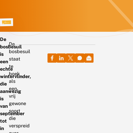
De
De
bosbesuil
bosbesuil
is
staat
een
te
echte
boek
wintervlinder,
als
die
een
aanwezig
vrij
is
gewone
van
soort
september
die
tot
verspreid
in