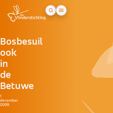
Doorgaan naar inhoud
Bosbesuil
ook
in
de
Betuwe
1
december
2009