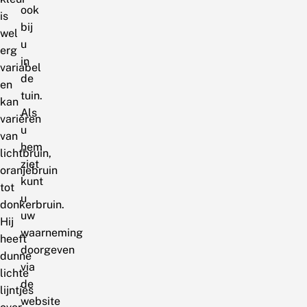
ook
is
bij
wel
u
erg
in
variabel
de
en
tuin.
kan
Als
variëren
u
van
hem
lichtbruin,
ziet
oranjebruin
kunt
tot
u
donkerbruin.
uw
Hij
waarneming
heeft
doorgeven
dunne
via
lichte
de
lijntjes
website