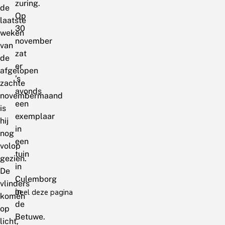
zuring.
de
Op
laatste
30
weken
november
van
zat
de
er
afgelopen
’s
zachte
avonds
novembermaand
een
is
exemplaar
hij
in
nog
een
volop
tuin
gezien.
in
De
Culemborg
vlinders
in
Deel deze pagina
komen
de
op
Betuwe.
licht,