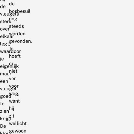
de
de
bosbesuil
vleugels
nog
sterk
steeds
over
worden
elkaar
gevonden.
legt,
Je
waardoor
hoeft
je
er
eigenlijk
niet
maar
ver
een
voor
vleugel
weg,
goed
want
te
hij
zien
zit
krijgt.
wellicht
De
gewoon
kleur