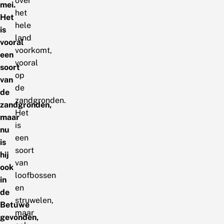
over
mei.
het
Het
hele
is
land
vooral
voorkomt,
een
vooral
soort
op
van
de
de
zandgronden.
zandgronden,
Het
maar
is
nu
een
is
soort
hij
van
ook
loofbossen
in
en
de
struwelen,
Betuwe
maar
gevonden,