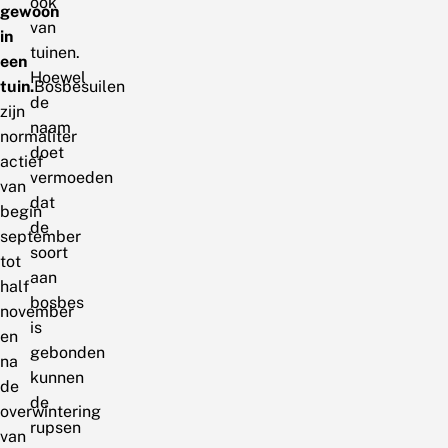
ook
gewoon
van
in
tuinen.
een
Hoewel
tuin.
Bosbesuilen
de
zijn
naam
normaliter
doet
actief
vermoeden
van
dat
begin
de
september
soort
tot
aan
half
bosbes
november
is
en
gebonden
na
kunnen
de
de
overwintering
rupsen
van