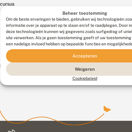
cursus
of
Beheer toestemming
Kennisdag
een
Vakkundig
Om de beste ervaringen te bieden, gebruiken wij technologieën zo
Ecologisch
Effectief
informatie over je apparaat op te slaan en/of te raadplegen. Door 
incompany
Ecologisch
Kleurkeur
Bermbeheer-
Ecologisch
deze technologieën kunnen wij gegevens zoals surfgedrag of uniek
cursus.
Maaiwerk
in de
site verwerken. Als je geen toestemming geeft of uw toestemming i
vernieuwd!
Bermbeheer
Praktijk –
een nadelige invloed hebben op bepaalde functies en mogelijkhed
– in
scholing
in
company
Accepteren
company
eurkeur
Weigeren
Cookiebeleid