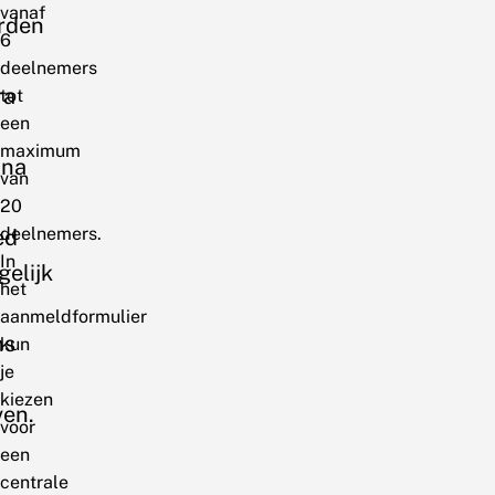
vanaf
rden
6
deelnemers
ra
tot
een
maximum
una
van
20
deelnemers.
ed
In
elijk
het
aanmeldformulier
ns
kun
je
kiezen
ven.
voor
een
centrale