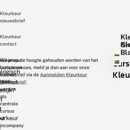
Kleurkeur
nieuwsbrief
Kl
Kleurkeur
Kl
Gr
contact
Bl
Kleurkeur-
Wil je op de hoogte gehouden worden van het
Cur
cursussen
laatste nieuws, meld je dan aan voor onze
logisch
Kleu
kunnen
nieuwsbrief via de
Aanmelden Kleurkeur
heer
gevolgd
Nieuwsbrief
.
worden
ilijk?
als
t
centrale
t
cursus
eurkeur
of
incompany
n