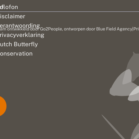
ef
olofon
isclaimer
erantwoording
am ontwikkeld door
Go2People
, ontworpen door
Blue Field Agency
|
Pr
rivacyverklaring
utch Butterfly
onservation