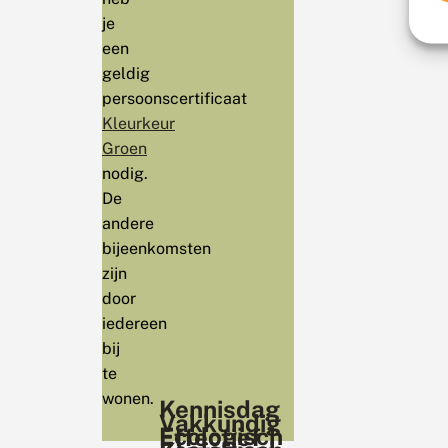
je
een
geldig
persoonscertificaat
Kleurkeur
Groen
nodig.
De
andere
bijeenkomsten
zijn
door
iedereen
bij
te
wonen.
Kennisdag
Vakkundig
Ecologisch
Effectief