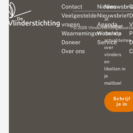
Contact
Nieuws
Nieuwsbri
C
Veelgestelde
Nieuwsbrief
D
Je
vragen
Agenda
V
ontvangt
© 2026 Vlinderstichting
|
Duurza
Waarnemingen
Webshop
P
dan alle
actualiteiten
Doneer
Service
D
over
Over ons
C
vlinders
en
libellen in
je
mailbox!
Schrijf
je in