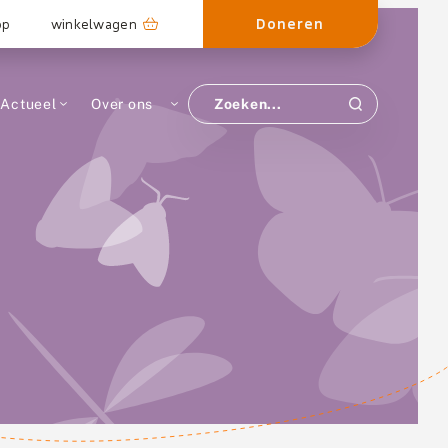
Doneren
op
winkelwagen
Actueel
Over ons