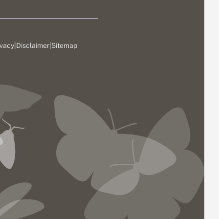
ivacy
|
Disclaimer
|
Sitemap