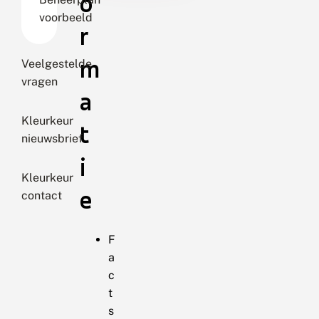
o
voorbeeld
r
m
Veelgestelde
vragen
a
Kleurkeur
t
nieuwsbrief
i
Kleurkeur
e
contact
F
a
c
t
s