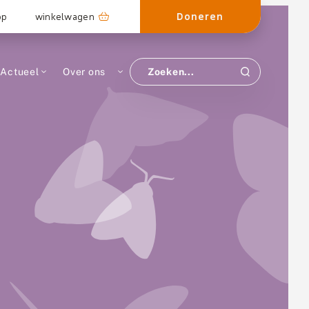
Doneren
op
winkelwagen
Actueel
Over ons