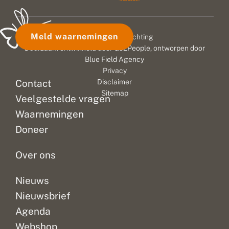
Meld waarnemingen
© 2026 Vlinderstichting
Duurzaam ontwikkeld door
Go2People
, ontworpen door
Blue Field Agency
Privacy
Contact
Disclaimer
Sitemap
Veelgestelde vragen
Waarnemingen
Doneer
Over ons
Nieuws
Nieuwsbrief
Agenda
Webshop