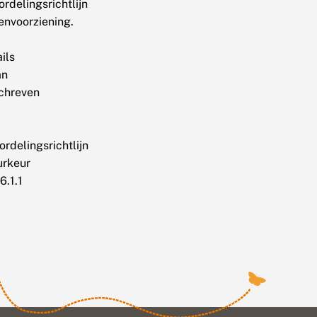
rdelingsrichtlijn
envoorziening.
ils
an
chreven
rdelingsrichtlijn
urkeur
6.1.1