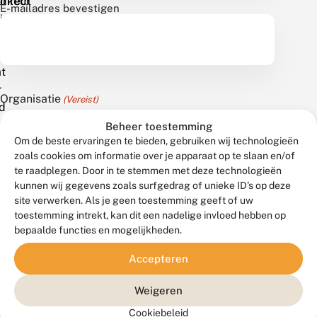
urkeur
direct
E-mailadres bevestigen
uw.
in
urkeur
je
en
mailbox.
at
r
Organisatie
(Vereist)
d
ibeheer
Beheer toestemming
Om de beste ervaringen te bieden, gebruiken wij technologieën
zoals cookies om informatie over je apparaat op te slaan en/of
men,
te raadplegen. Door in te stemmen met deze technologieën
en
Houd mij op de hoogte van Kleurkeur
(Vereist)
kunnen wij gegevens zoals surfgedrag of unieke ID's op deze
site verwerken. Als je geen toestemming geeft of uw
Ja
ere
toestemming intrekt, kan dit een nadelige invloed hebben op
Nee
enstroken.
bepaalde functies en mogelijkheden.
urkeur
Accepteren
Verzenden
uw
Weigeren
icht
Cookiebeleid