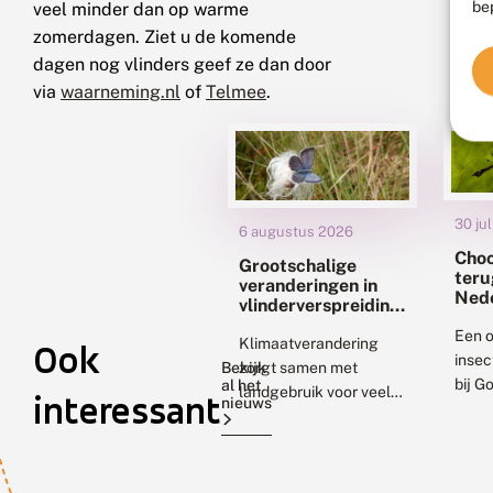
be
veel minder dan op warme
zomerdagen. Ziet u de komende
dagen nog vlinders geef ze dan door
via
waarneming.nl
of
Telmee
.
30 ju
6 augustus 2026
Choc
Grootschalige
teru
veranderingen in
Ned
vlinderverspreiding
met
Een o
klimaatverandering:
Klimaatverandering
Ook
inse
uitdagingen voor
Bekijk
zorgt samen met
natuurbescherming
bij Go
al het
landgebruik voor veel
interessant
nieuws
2026
veranderingen in
oever
biodiversiteit. Twee
Gouw
nieuwe onderzoeken
choco
geven ons daar beter