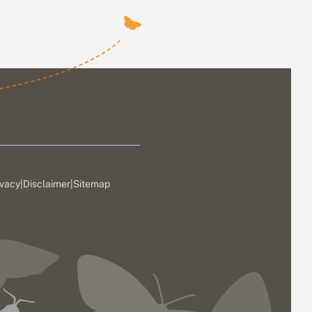
ivacy
|
Disclaimer
|
Sitemap