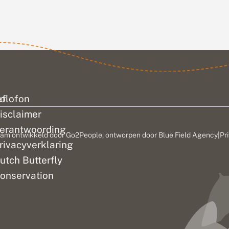
verwachten.
genomen. Deze
Na de winter
vlinder was
te hebben
 2003 niet...
doorgebracht
als rups is het
tijd...
ef
olofon
isclaimer
erantwoording
am ontwikkeld door
Go2People
, ontworpen door
Blue Field Agency
|
Pr
rivacyverklaring
utch Butterfly
onservation