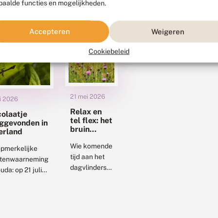
paalde functies en mogelijkheden.
Accepteren
Weigeren
Cookiebeleid
21 mei 2026
li 2026
Relax en
olaatje
tel flex: het
ggevonden in
bruin
erland
zandoogje
Wie komende
pmerkelijke
tijd aan het
ctenwaarneming
dagvlinders
uda: op 21 juli
tellen slaat,
 werd aan de
kan het bruin
 van het
zandoogje
ekanaal het
weer
laatje