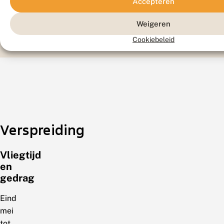
Accepteren
Libel
Weigeren
Cookiebeleid
Verspreiding
Vliegtijd
en
gedrag
Eind
mei
tot