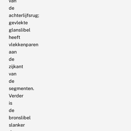
van
de
achterlijfsrug;
gevlekte
glanslibel
heeft
vlekkenparen
aan
de
zijkant
van
de
segmenten.
Verder
is
de
bronslibel
slanker