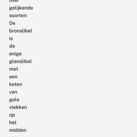
over
gelijkende
soorten:
De
bronslibel
is
de
enige
glanslibel
met
een
keten
van
gele
vlekken
op
het
midden