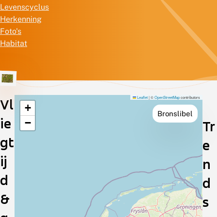
Levenscyclus
Herkenning
Foto's
Habitat
Leaflet
|
©
OpenStreetMap
contributors
Vl
+
Verspreiding
Bronslibel
ie
−
Tr
in
gt
e
Nederland
ij
n
d
d
&
s