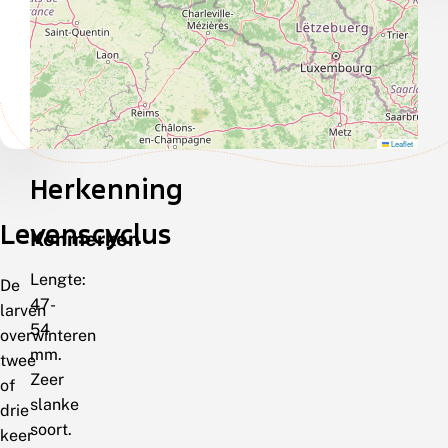
Leaflet
Herkenning
Levenscyclus
Kenmerken
Lengte:
De
47-
larven
54
overwinteren
mm.
twee
Zeer
of
slanke
drie
soort.
keer