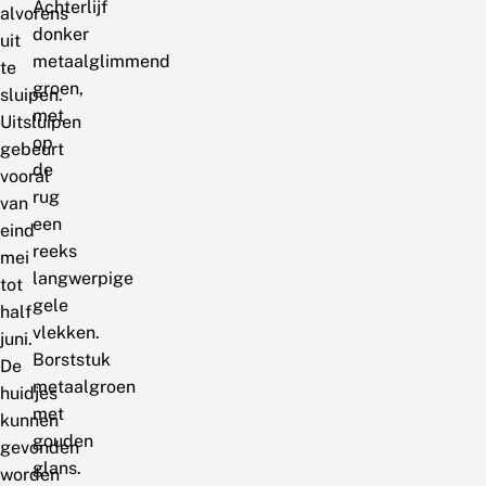
Achterlijf
alvorens
donker
uit
metaalglimmend
te
groen,
sluipen.
met
Uitsluipen
op
gebeurt
de
vooral
rug
van
een
eind
reeks
mei
langwerpige
tot
gele
half
vlekken.
juni.
Borststuk
De
metaalgroen
huidjes
met
kunnen
gouden
gevonden
glans.
worden