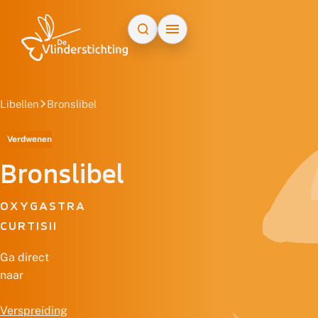
Doorgaan naar inhoud
Libellen
Bronslibel
Verdwenen
Bronslibel
OXYGASTRA
CURTISII
Ga direct
naar
Verspreiding