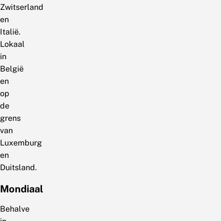
Zwitserland
en
Italië.
Lokaal
in
België
en
op
de
grens
van
Luxemburg
en
Duitsland.
Mondiaal
Behalve