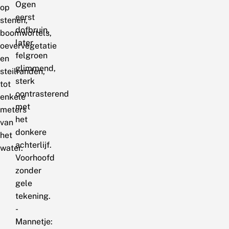
Ogen
op
eerst
stenen,
dofbruin,
boomwortels,
later
oevervegetatie
felgroen
en
glimmend,
steilranden,
sterk
tot
contrasterend
enkele
met
meters
het
van
donkere
het
achterlijf.
water.
Voorhoofd
zonder
gele
tekening.
-
Mannetje: