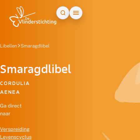
Doorgaan naar inhoud
Libellen
Smaragdlibel
Smaragdlibel
CORDULIA
AENEA
Ga direct
naar
Verspreiding
Levenscyclus