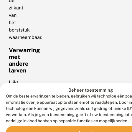
de
zijkant
van
het
borststuk
waarneembaar.
Verwarring
met
andere
larven
Lijkt
op
Beheer toestemming
Om de beste ervaringen te bieden, gebruiken wij technologieën zo
de
informatie over je apparaat op te slaan en/of te raadplegen. Door 
metaalglans
technologieën kunnen wij gegevens zoals surfgedrag of unieke ID's
libel
verwerken. Als je geen toestemming geeft of uw toestemming intre
en
nadelige invloed hebben op bepaalde functies en mogelijkheden.
de