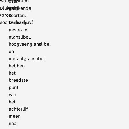
waterplanten
over
plakken.
gelijkende
(bron:
soorten:
soortenbank.nl)
Mannetjes
gevlekte
glanslibel,
hoogveenglanslibel
en
metaalglanslibel
hebben
het
breedste
punt
van
het
achterlijf
meer
naar