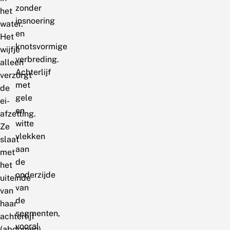
zonder
het
insnoering
water.
en
Het
knotsvormige
wijfje
verbreding.
alleen
Achterlijf
verzorgt
met
de
gele
ei-
en
afzetting.
witte
Ze
vlekken
slaat
aan
met
de
het
onderzijde
uiteinde
van
van
de
haar
segmenten,
achterlijf
vooral
(abdomen)