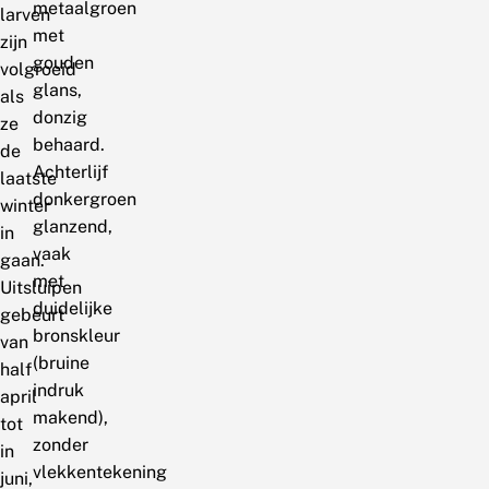
metaalgroen
larven
met
zijn
gouden
volgroeid
glans,
als
donzig
ze
behaard.
de
Achterlijf
laatste
donkergroen
winter
glanzend,
in
vaak
gaan.
met
Uitsluipen
duidelijke
gebeurt
bronskleur
van
(bruine
half
indruk
april
makend),
tot
zonder
in
vlekkentekening
juni,