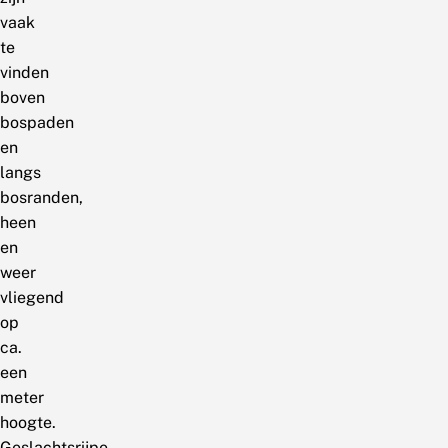
vaak
te
vinden
boven
bospaden
en
langs
bosranden,
heen
en
weer
vliegend
op
ca.
een
meter
hoogte.
Geslachtsrijpe