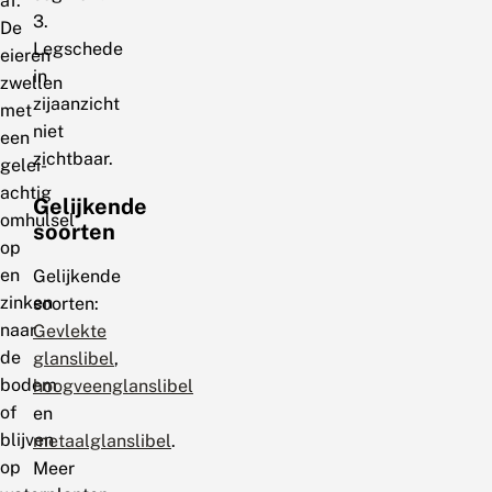
af.
3.
De
Legschede
eieren
in
zwellen
zijaanzicht
met
niet
een
zichtbaar.
gelei-
achtig
Gelijkende
omhulsel
soorten
op
en
Gelijkende
zinken
soorten:
naar
Gevlekte
de
glanslibel
,
bodem
hoogveenglanslibel
of
en
blijven
metaalglanslibel
.
op
Meer