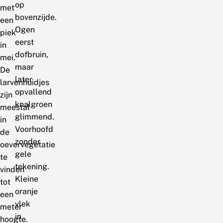
op
met
bovenzijde.
een
Ogen
piek
eerst
in
dofbruin,
mei.
maar
De
later
larvenhuidjes
opvallend
zijn
knalgroen
meestal
glimmend.
in
Voorhoofd
de
zonder
oevervegetatie
gele
te
tekening.
vinden
Kleine
tot
oranje
een
vlek
meter
in
hoogte.