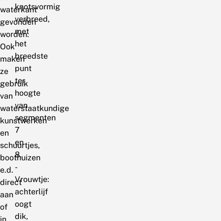
knotsvormig
waterkant
verbreed,
gevonden
met
worden.
het
Ook
breedste
maken
punt
ze
ter
gebruik
hoogte
van
van
waterstaatkundige
segmenten
kunstwerken
7
en
en
schuurtjes,
8.
boothuizen
-
e.d.
Vrouwtje:
direct
achterlijf
aan
oogt
of
dik,
in