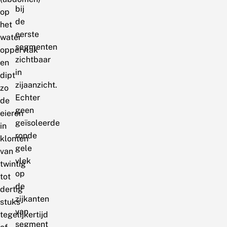
bij
op
de
het
eerste
water
segmenten
oppervlak
zichtbaar
en
in
dipt
zijaanzicht.
zo
Echter
de
geen
eieren
geïsoleerde
in
ronde
klonten
gele
van
vlek
twintig
op
tot
de
dertig
zijkanten
stuks
van
tegelijkertijd
segment