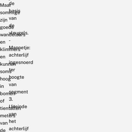
de
Maar
basis
sommige
van
zijn
de
goede
vleugels.
wandelaars
-
en
Mannetje:
klimmers
achterlijf
en
ingesnoerd
kunnen
ter
soms
hoogte
hoog
van
in
segment
bomen
3.
of
Uiteinde
tientallen
van
meters
het
van
achterlijf
de