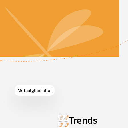
Leaflet
Leaflet
|
©
OpenStreetMap
contributors
Metaalglanslibel
Trends