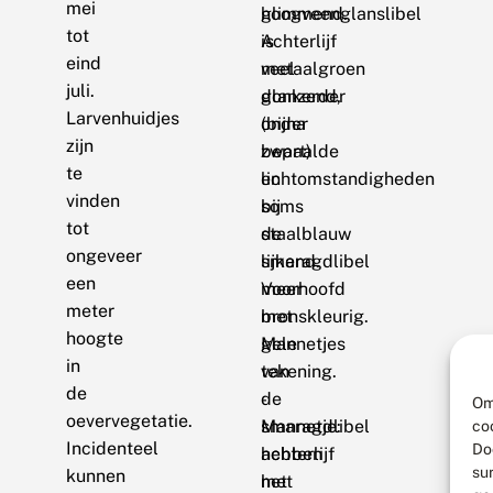
mei
glimmend.
hoogveenglanslibel
tot
Achterlijf
is
eind
metaalgroen
veel
juli.
glanzend,
donkerder
Larvenhuidjes
onder
(bijna
zijn
bepaalde
zwart)
te
lichtomstandigheden
en
vinden
soms
bij
tot
staalblauw
de
ongeveer
lijkend.
smaragdlibel
een
Voorhoofd
meer
meter
met
bronskleurig.
hoogte
gele
Mannetjes
in
tekening.
van
de
-
de
Om
oevervegetatie.
Mannetje:
smaragdlibel
co
Incidenteel
Do
achterlijf
hebben
su
kunnen
met
het