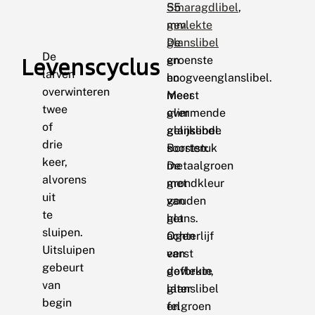
55
Smaragdlibel
,
mm.
gevlekte
De
glanslibel
De
Levenscyclus
groenste
en
larven
en
hoogveenglanslibel.
overwinteren
meest
Meer
twee
glimmende
over
of
glanslibel.
gelijkende
drie
Borststuk
soorten:
keer,
metaalgroen
De
alvorens
met
grondkleur
uit
gouden
van
te
glans.
het
sluipen.
Ogen
achterlijf
Uitsluipen
eerst
van
gebeurt
dofbruin,
gevlekte
van
later
glanslibel
begin
felgroen
en