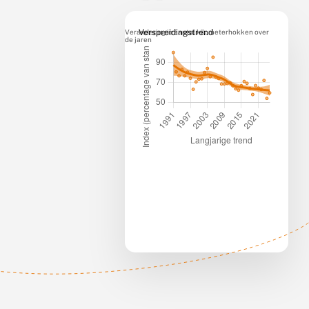
Verandering in aantal kilometerhokken over
Verspreidingstrend
de jaren