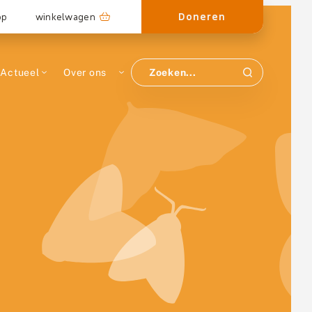
Doneren
op
winkelwagen
Actueel
Over ons