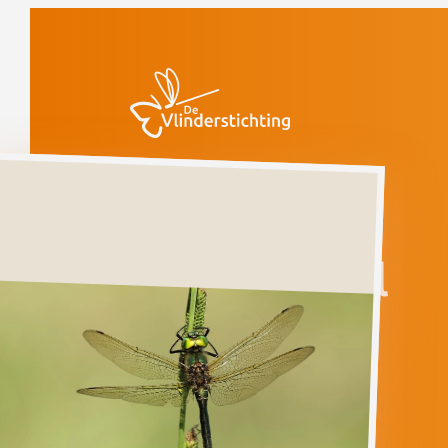
Doorgaan naar inhoud
Libellen
Metaalglanslibel
Metaalglanslibel
SOMATOCHLORA
METALLICA
Ga direct naar
Verspreiding