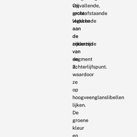
Opvallende,
vrij
rechtafstaande
grote
legschede
vlekken
aan
aan
de
de
onderzijde
zijkanten
van
van
de
segment
achterlijfspunt.
2,
waardoor
ze
op
hoogveenglanslibellen
lijken.
De
groene
kleur
en