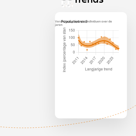
Verandering in aantal individuen over de
Populatietrend
jaren