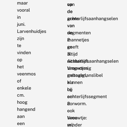
maar
op
van
vooral
de
de
in
grens
achterlijfsaanhangselen
juni.
van
van
Larvenhuidjes
segmenten
de
zijn
2
mannetjes
te
en
geeft
vinden
3.
altijd
op
Achterlijfsaanhangselen
uitsluitsel.
het
tangvormig
Vrouwtjes
veenmos
gebogen,
metaalglanslibel
of
als
kunnen
enkele
bij
op
cm.
een
achterlijfssegment
hoog
oorworm.
2
hangend
-
ook
aan
Vrouwtje:
twee
een
minder
vrij