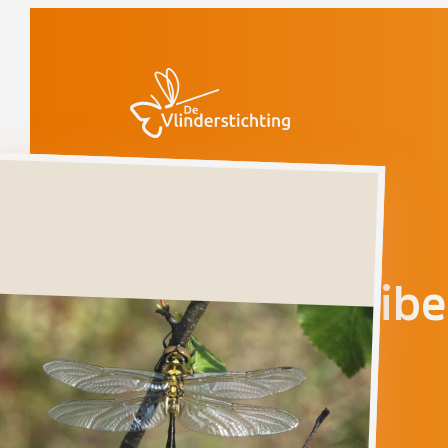
Doorgaan naar inhoud
Libellen
Hoogveenglanslibel
Ernstig bedreigd
Hoogveenglanslibe
SOMATOCHLORA
ARCTICA
Ga direct naar