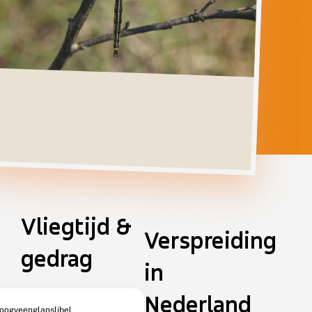
Verspreiding
Levenscyclus
Herkenning
Foto's
Habitat
Vliegtijd &
+
Verspreiding
−
gedrag
in
Nederland
oogveenglanslibel