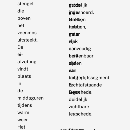
stengel
duidelijk
grote
die
ingesnoerd.
gele
boven
Grote,
vlekken
het
ronde
hebben,
veenmos
gele
maar
uitsteekt.
vlek
zijn
De
aan
eenvoudig
ei-
beide
herkenbaar
afzetting
zijden
aan
vindt
van
de
plaats
achterlijfssegment
lange,
in
3.
rechtafstaande
de
Geen
legschede.
middaguren
duidelijk
tijdens
zichtbare
warm
legschede.
weer.
Het