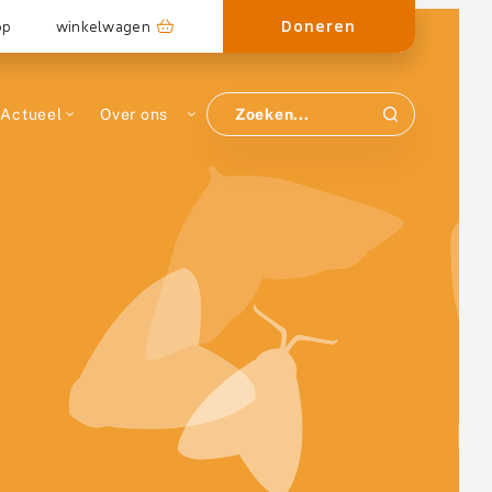
Doneren
op
winkelwagen
Actueel
Over ons