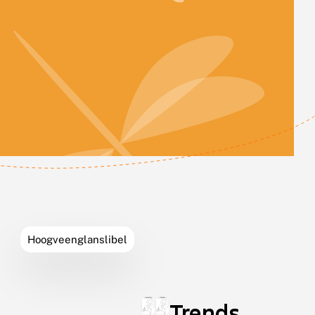
Leaflet
Leaflet
|
©
OpenStreetMap
contributors
Hoogveenglanslibel
Trends