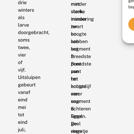
ge
drie
met
minder
be
winters
sterke
slank,
als
insnoering
minder
larve
ter
zwart
doorgebracht,
hoogte
en
soms
van
hebben
twee,
segment
het
vier
3.
breedste
of
Breedste
punt
vijf.
punt
van
Uitsluipen
ter
het
gebeurt
hoogte
achterlijf
vanaf
van
meer
eind
segment
naar
mei
6.
achteren
tot
Smal
liggen.
eind
geel
De
juli,
ringetje
vorm