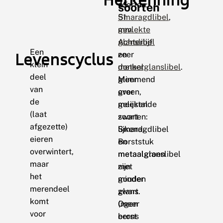
45-
soorten:
soorten
51
Smaragdlibel
,
mm.
gevlekte
Achterlijf
glanslibel
Een
Levenscyclus
zeer
en
klein
donker
metaalglanslibel
.
deel
glimmend
Meer
van
groen,
over
de
meestal
gelijkende
(laat
zwart
soorten:
afgezette)
lijkend.
Smaragdlibel
eieren
Borststuk
en
overwintert,
metaalgroen
metaalglanslibel
maar
met
zijn
het
gouden
minder
merendeel
glans.
zwart
komt
Ogen
(meer
voor
eerst
brons