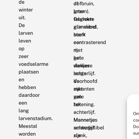
de
dofbruin,
of
winter
later
groen).
uit.
felgroen
Gevlekte
De
glimmend,
glanslibel
larven
sterk
heeft
leven
contrasterend
een
op
met
rij
zeer
het
gele
voedselarme
donkere
vlekjes
plaatsen
achterlijf.
langs
en
Voorhoofd
de
hebben
met
zijkanten
daardoor
gele
van
een
tekening.
het
lang
-
achterlijf.
Om
larvenstadium.
Mannetje:
Mannetjes
co
Meestal
Do
achterlijf
smaragdlibel
su
worden
slank,
zijn