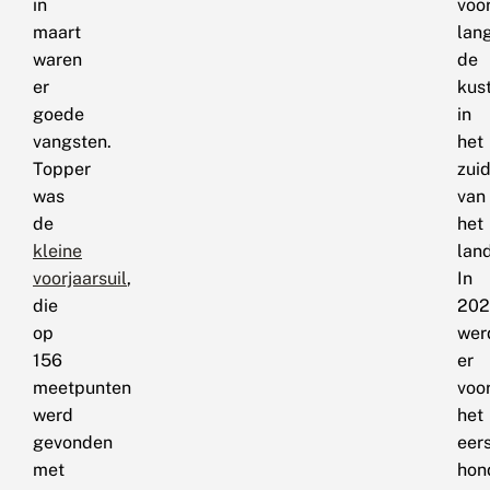
in
voo
maart
lan
waren
de
er
kus
goede
in
vangsten.
het
Topper
zui
was
van
de
het
kleine
land
voorjaarsuil
,
In
die
202
op
wer
156
er
meetpunten
voo
werd
het
gevonden
eer
met
hon