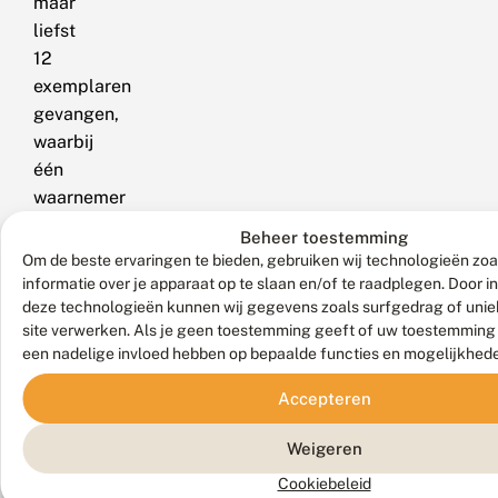
maar
liefst
12
exemplaren
gevangen,
waarbij
één
waarnemer
er
Beheer toestemming
zelfs
Om de beste ervaringen te bieden, gebruiken wij technologieën zo
drie
informatie over je apparaat op te slaan en/of te raadplegen. Door 
deze technologieën kunnen wij gegevens zoals surfgedrag of uniek
op
site verwerken. Als je geen toestemming geeft of uw toestemming i
één
een nadelige invloed hebben op bepaalde functies en mogelijkhed
avond
in
Accepteren
zijn
LedEmmers
Weigeren
had.
Cookiebeleid