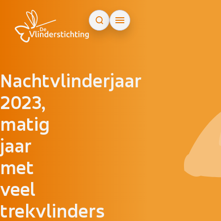
Doorgaan naar inhoud
Nachtvlinderjaar
2023,
matig
jaar
met
veel
trekvlinders