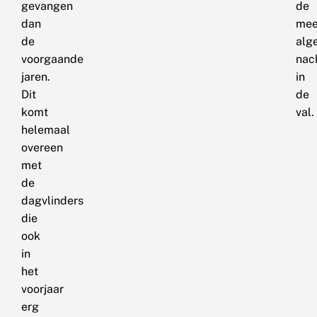
gevangen
de
dan
mee
de
alg
voorgaande
nac
jaren.
in
Dit
de
komt
val.
helemaal
overeen
met
de
dagvlinders
die
ook
in
het
voorjaar
erg