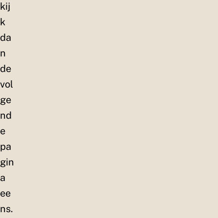
kij
k
da
n
de
vol
ge
nd
e
pa
gin
a
ee
ns.