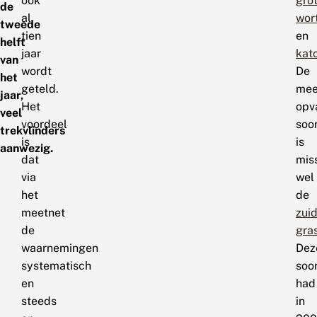
ook
gro
de
al
wort
tweede
tien
en
helft
jaar
kat
van
wordt
De
het
geteld.
mee
jaar,
Het
opv
veel
voordeel
soo
trekvlinders
is
is
aanwezig.
dat
mis
via
wel
het
de
meetnet
zuid
de
gras
waarnemingen
Dez
systematisch
soo
en
had
steeds
in