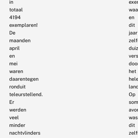
in
exe
totaal
waa
4194
en
exemplaren!
dit
De
jaar
maanden
zelf
april
dui
en
ver
mei
doo
waren
het
daarentegen
hel
ronduit
land
teleurstellend.
Op
Er
som
werden
avo
veel
was
minder
dit
nachtvlinders
zelf