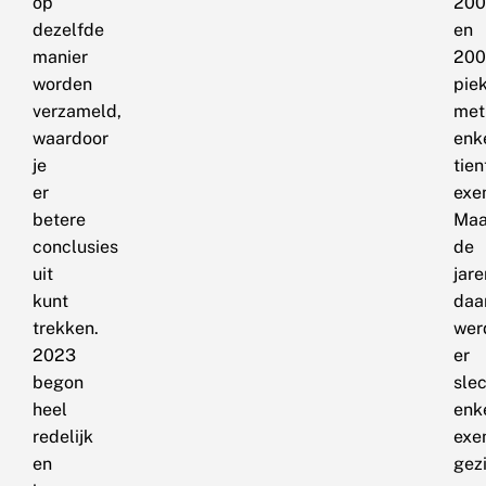
op
200
dezelfde
en
manier
200
worden
pie
verzameld,
met
waardoor
enk
je
tien
er
exe
betere
Maa
conclusies
de
uit
jare
kunt
daa
trekken.
wer
2023
er
begon
sle
heel
enk
redelijk
exe
en
gez