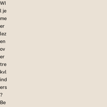
WI
l je
me
er
lez
en
ov
er
tre
kvl
ind
ers
?
Be