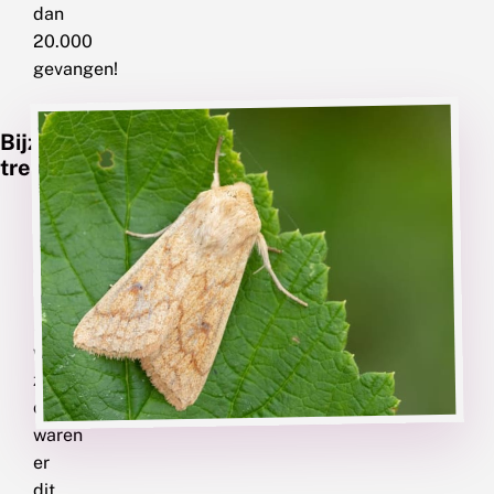
dan
20.000
gevangen!
Naast
Bijzondere
de
trekvlinders
algemene
trekvlinders
die
de
meeste
nachtvlinderaars
wel
zijn
opgevallen,
waren
er
dit