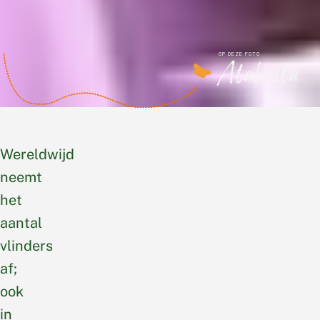
OP DEZE FOTO
Atalanta
Wereldwijd
neemt
het
aantal
vlinders
af;
ook
in