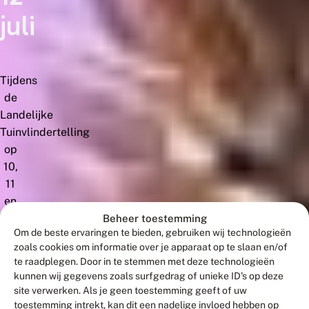
juli
Tijdens
de
Landelijke
Tuinvlindertelling
op
10,
11
en
12
Beheer toestemming
Om de beste ervaringen te bieden, gebruiken wij technologieën
juli
zoals cookies om informatie over je apparaat op te slaan en/of
tellen
te raadplegen. Door in te stemmen met deze technologieën
we
kunnen wij gegevens zoals surfgedrag of unieke ID's op deze
weer
site verwerken. Als je geen toestemming geeft of uw
vlinders
toestemming intrekt, kan dit een nadelige invloed hebben op