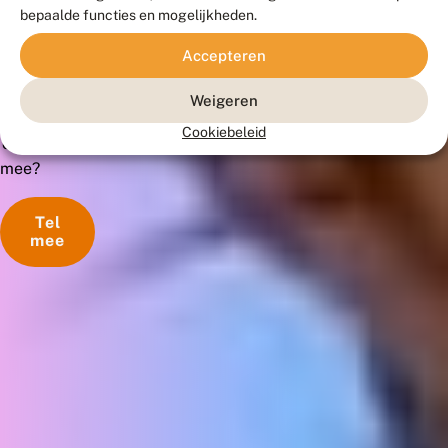
bepaalde functies en mogelijkheden.
in
de
Accepteren
tuin!
Tel
Weigeren
je
Cookiebeleid
ook
mee?
Tel
mee