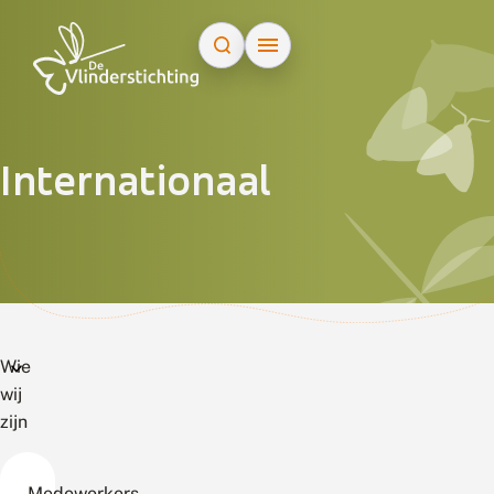
Doorgaan naar inhoud
Internationaal
Wie
wij
zijn
Medewerkers