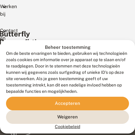
Werken
bij
Contact
Butterfly
en
Conservation
Dragonfly
service
Beheer toestemming
Europe
Conservation
Om de beste ervaringen te bieden, gebruiken wij technologieën
Europe
zoals cookies om informatie over je apparaat op te slaan en/of
te raadplegen. Door in te stemmen met deze technologieën
kunnen wij gegevens zoals surfgedrag of unieke ID's op deze
site verwerken. Als je geen toestemming geeft of uw
toestemming intrekt, kan dit een nadelige invloed hebben op
bepaalde functies en mogelijkheden.
Accepteren
Weigeren
Cookiebeleid