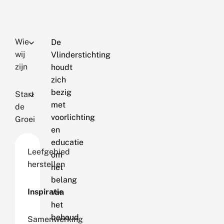
Wie
De
wij
Vlinderstichting
zijn
houdt
zich
bezig
Start
met
de
voorlichting
Groei
en
educatie
Leefgebied
om
herstellen
het
belang
Inspiratie
van
het
behoud
Samenwerking