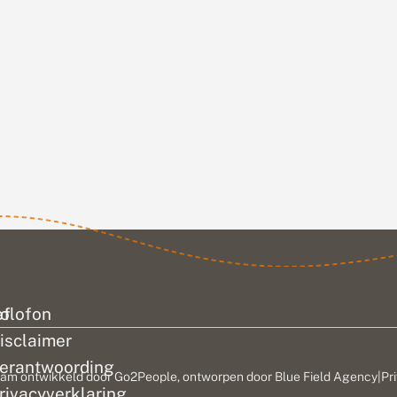
ef
olofon
isclaimer
erantwoording
am ontwikkeld door
Go2People
, ontworpen door
Blue Field Agency
|
Pr
rivacyverklaring