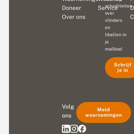
actualiteiten
Doneer
Service
D
over
Over ons
C
vlinders
en
libellen in
je
mailbox!
Schrijf
je in
Volg
Meld
ons
waarnemingen