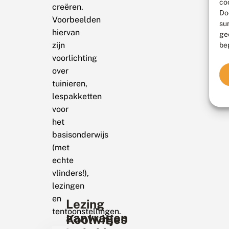
co
creëren.
Do
Voorbeelden
su
hiervan
ge
zijn
be
voorlichting
over
tuinieren,
lespakketten
voor
het
basisonderwijs
(met
echte
vlinders!),
lezingen
en
Lezing
tentoonstellingen.
aanvragen
Koolwitjes