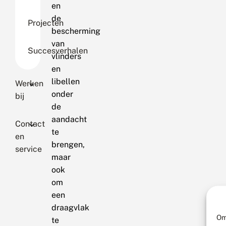
en
de
Projecten
bescherming
van
Succesverhalen
vlinders
en
libellen
Werken
onder
bij
de
aandacht
Contact
te
en
brengen,
service
maar
ook
om
een
draagvlak
Om
te