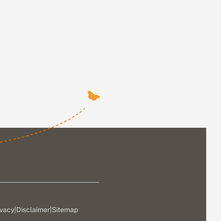
ivacy
|
Disclaimer
|
Sitemap