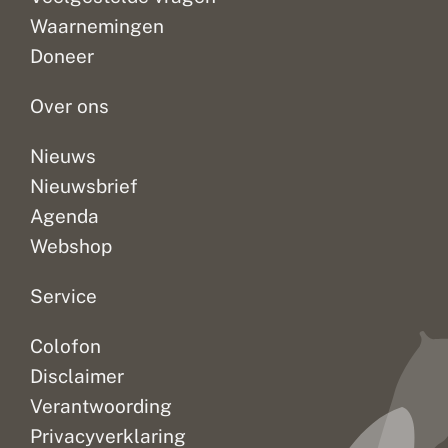
v
de
de
Ze
o
Waarnemingen
invoerportalen.
zon
snappen
s
Doneer
s
Maar
volop
daar
e
er...
scheen,...
niets...
n
Over ons
Nieuws
Nieuwsbrief
Agenda
Webshop
Service
Colofon
Disclaimer
Verantwoording
Privacyverklaring