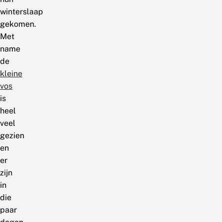
winterslaap
gekomen.
Met
name
de
kleine
vos
is
heel
veel
gezien
en
er
zijn
in
die
paar