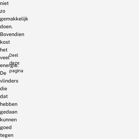
niet
zo
gemakkelijk
doen.
Bovendien
kost
het
Deel
veel
deze
energie.
pagina
De
vlinders
die
dat
hebben
gedaan
kunnen
goed
tegen