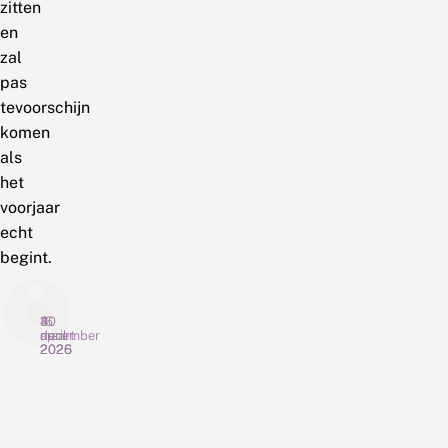
zitten
en
zal
pas
tevoorschijn
komen
als
het
voorjaar
echt
begint.
30
16
4
april
maart
december
2026
2026
2025
V
M
W
e
o
a
e
o
t
l
i
d