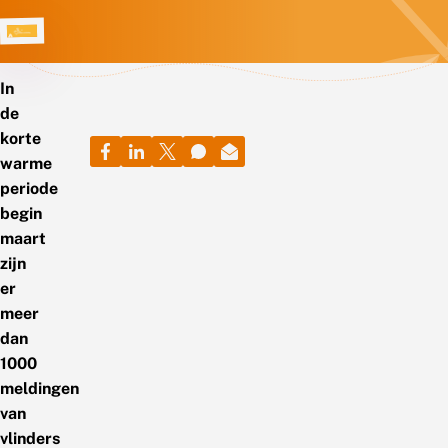
In
de
korte
warme
periode
begin
maart
zijn
er
meer
dan
1000
meldingen
van
vlinders