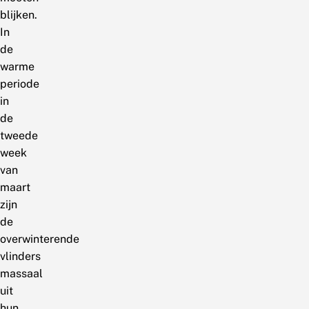
blijken.
In
de
warme
periode
in
de
tweede
week
van
maart
zijn
de
overwinterende
vlinders
massaal
uit
hun