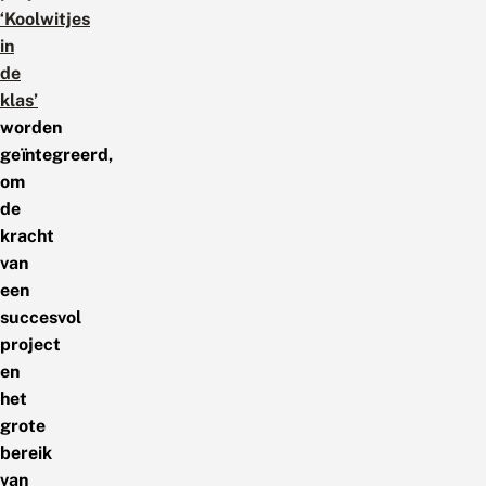
‘Koolwitjes
in
de
klas’
worden
geïntegreerd,
om
de
kracht
van
een
succesvol
project
en
het
grote
bereik
van