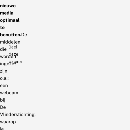
nieuwe
media
optimaal
te
benutten.
De
middelen
Deel
die
deze
worden
pagina
ingezet
zijn
o.a.:
een
webcam
bij
De
Vlinderstichting,
waarop
je