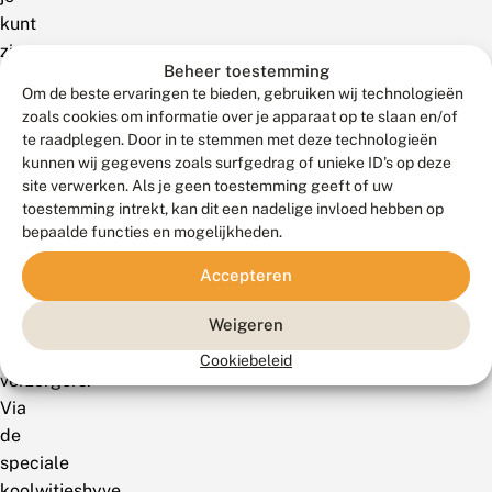
kunt
zien
Beheer toestemming
waar
Om de beste ervaringen te bieden, gebruiken wij technologieën
jouw
zoals cookies om informatie over je apparaat op te slaan en/of
koolwitjes
te raadplegen. Door in te stemmen met deze technologieën
‘geboren’
kunnen wij gegevens zoals surfgedrag of unieke ID's op deze
site verwerken. Als je geen toestemming geeft of uw
zijn
toestemming intrekt, kan dit een nadelige invloed hebben op
en
bepaalde functies en mogelijkheden.
vragen
kunt
Accepteren
stellen
aan
Weigeren
de
Cookiebeleid
verzorgers.
Via
de
speciale
koolwitjeshyve