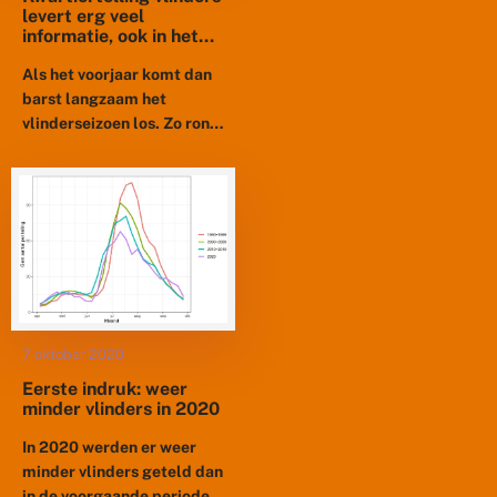
levert erg veel
informatie, ook in het
buitenland
Als het voorjaar komt dan
barst langzaam het
vlinderseizoen los. Zo rond
eind maart/begin april
zullen veel vlinders uit
overwintering komen en
nieuwe vlinders uit...
7 oktober 2020
Eerste indruk: weer
minder vlinders in 2020
In 2020 werden er weer
minder vlinders geteld dan
in de voorgaande perioden.