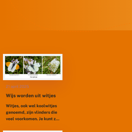
21 april 2025
Wijs worden uit witjes
Witjes, ook wel koolwitjes
genoemd, zijn vlinders die
veel voorkomen. Je kunt ze
overal tegenkomen: in de
stad, in het bos, op de