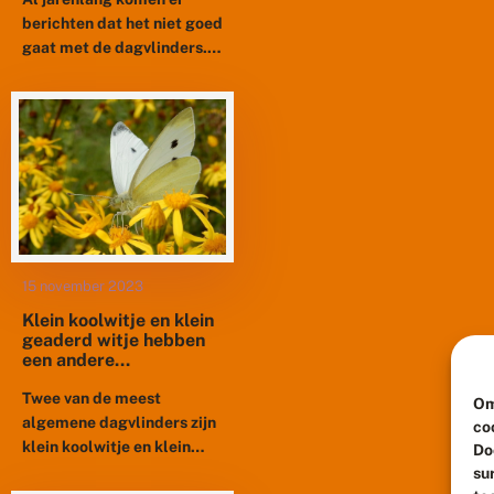
berichten dat het niet goed
gaat met de dagvlinders.
Vorig jaar waren er al
perioden dat er
alarmerend weinig
vlinders werden...
15 november 2023
Klein koolwitje en klein
geaderd witje hebben
een andere
overlevingsstrategie
Twee van de meest
Om
algemene dagvlinders zijn
co
klein koolwitje en klein
Do
geaderd witje. Ze komen
su