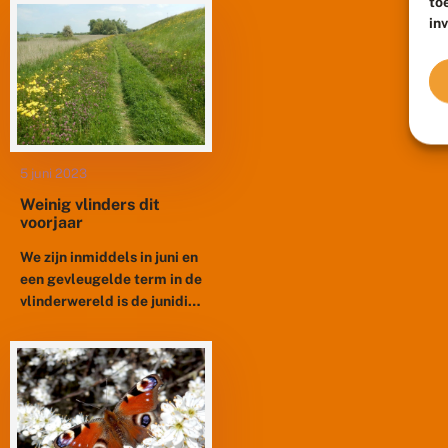
verspreid door het hele
to
in
land voor en lijken
vergelijkbare eisen...
5 juni 2023
Weinig vlinders dit
voorjaar
We zijn inmiddels in juni en
een gevleugelde term in de
vlinderwereld is de junidip.
Dat is een periode waarin,
na een kleine piek in...