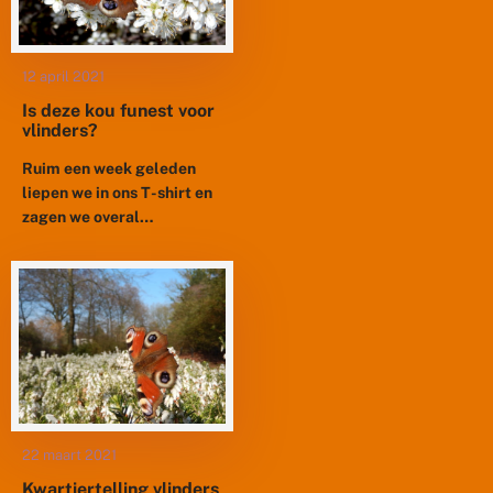
12 april 2021
Is deze kou funest voor
vlinders?
Ruim een week geleden
liepen we in ons T-shirt en
zagen we overal
citroenvlinders en
dagpauwogen. Zelfs de
vlinders die als pop
overwinterden, zoals
oranjetipjes...
22 maart 2021
Kwartiertelling vlinders