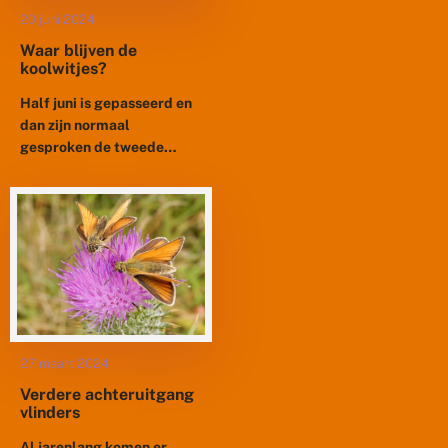
20 juni 2024
Waar blijven de
koolwitjes?
Half juni is gepasseerd en
dan zijn normaal
gesproken de tweede
generaties van de
koolwitjes volop aanwezig.
Nu worden er nog maar erg
weinig gemeld...
27 maart 2024
Verdere achteruitgang
vlinders
Al jarenlang komen er