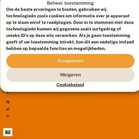
U
wereldwijde
n
l
bekende
Beheer toestemming
ll
a
C
g
a
achteruitgang
Om de beste ervaringen te bieden, gebruiken wij
oorzaken.
e
a
N
n
van
n
r
technologieën zoals cookies om informatie over je apparaat
Maar
:
d
i
e
Er
libellen,
op te slaan en/of te raadplegen. Door in te stemmen met deze
ook...
li
n
e
is
technologieën kunnen wij gegevens zoals surfgedrag of
zo
b
g
n
steeds
e
unieke ID's op deze site verwerken. Als je geen toestemming
blijkt
o
E
ll
meer
geeft of uw toestemming intrekt, kan dit een nadelige invloed
uit
e
u
e
hebben op bepaalde functies en mogelijkheden.
aandacht
d
r
de
n
v
o
voor
onlangs
w
e
p
Accepteren
nachtvlinders
13
e
geüp­
r
e
januari
r
en
datete
2021
b
s
e
Weigeren
dat
Rode
o
e
l
I
n
R
is
Lijst
Cookiebeleid
d
n
d
o
niet
van
w
s
e
d
voor
ij
e
bedreigde
n
e
d
c
Nieuwe
niets.
soorten
l
L
a
t
studies
Er
e
ij
van...
c
e
over
e
s
zijn
h
n
f
t
insectensterfte
heel
t
z
g
N
bevestigen
e
w
veel
e
a
r
a
wat
soorten
b
c