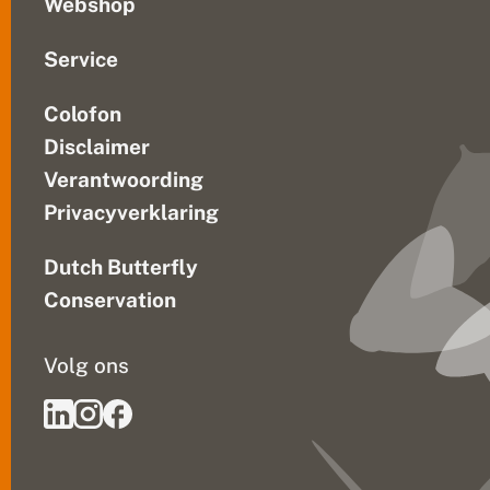
Webshop
a
n
d
Service
e
r
Colofon
e
n
Disclaimer
Verantwoording
Privacyverklaring
Dutch Butterfly
Conservation
Volg ons