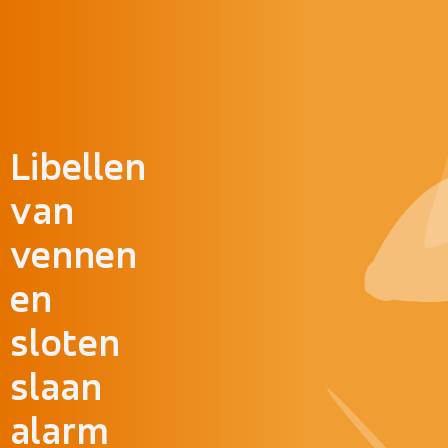
Doorgaan naar inhoud
Libellen
van
vennen
en
sloten
slaan
alarm