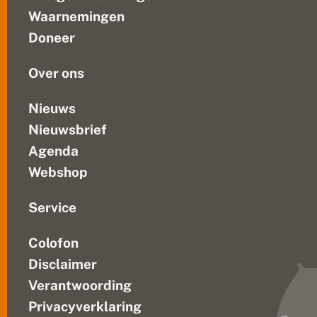
is
Waarnemingen
namelijk
Doneer
mogelijk
om...
Over ons
Nieuws
Nieuwsbrief
Agenda
Webshop
Service
Colofon
Disclaimer
Verantwoording
Privacyverklaring