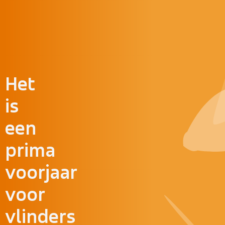
Doorgaan naar inhoud
Het
is
een
prima
voorjaar
voor
vlinders