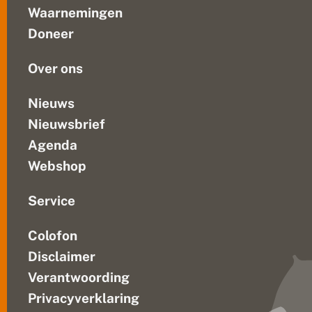
liet
Waarnemingen
zien,
Doneer
kwamen
vele...
Over ons
Nieuws
Nieuwsbrief
Agenda
Webshop
Service
Colofon
Disclaimer
Verantwoording
Privacyverklaring