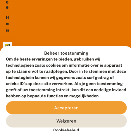
a
e
paar
n
zelfs
e
2
weken
r
15
0
e
Het
later
graden...
2
e
oranjetipje
de
1
n
is
rupsen.
t
een
Sommigen
o
echte
p
zijn
j
voorjaarsvlinder
heel
Beheer toestemming
a
die
21
bekend,
Om de beste ervaringen te bieden, gebruiken wij
a
maart
je
zoals
2020
r
technologieën zoals cookies om informatie over je apparaat
als
de
v
op te slaan en/of te raadplegen. Door in te stemmen met deze
P
o
vlinder
eikenprocessierups.
technologieën kunnen wij gegevens zoals surfgedrag of
a
o
tegenkomt
Maar
a
unieke ID's op deze site verwerken. Als je geen toestemming
r
tussen
r
weet
geeft of uw toestemming intrekt, kan dit een nadelige invloed
h
d
De
eind
jij...
hebben op bepaalde functies en mogelijkheden.
e
e
lente
maart
t
n
is
o
en
Accepteren
b
r
begonnen
begin
l
a
en
o
mei.
Weigeren
n
e
dat
De
j
Cookiebeleid
m