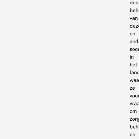
duu
beh
van
dez
en
and
soo
in
het
lan
waa
ze
voo
vra
om
zor
beh
en