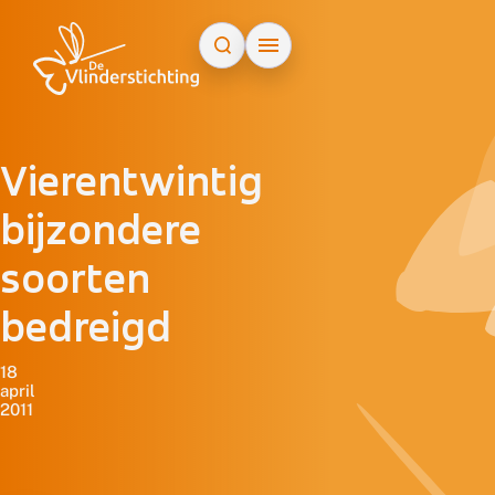
Doorgaan naar inhoud
Vierentwintig
bijzondere
soorten
bedreigd
18
april
2011