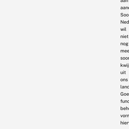
aan
aan
Soo
Ned
wil
niet
nog
mee
soo
kwi
uit
ons
land
Goe
fun
beh
vor
hier