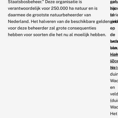
Staatsbosbeheer.” Deze organisatie is
geb
nat
verantwoordelijk voor 250.000 ha natuur en is
haz
zijn
daarmee de grootste natuurbeheerder van
(dri
te
Nederland. Het halveren van de beschikbare gelden
geb
vin
voor deze beheerder zal grote consequenties
en
op
hebben voor soorten die het nu al moeilijk hebben.
de
de
bro
web
bla
van
kie
Har
(Oo
voo
en
Nat
dui
Wad
en
veld
(du
Wad
Het