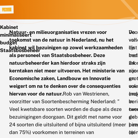
Kabinet
Natuur- en milieuorganisaties vrezen voor
Voo
De
minimaliseert
toekomst van de natuur in Nederland, nu het
van
vol
budget
kabinet wil bezuinigen op zowel werkzaamheden
de
lijst
Staatsbosbeheer
als personeel van Staatsbosbeheer. Deze
bed
met
natuurbeheerder kan hierdoor straks zijn
soo
24
kerntaken niet meer uitvoeren. Het ministerie van
zijn
soo
Economische zaken, Landbouw en Innovatie
gro
en
weigert om na te denken over de consequenties
vuu
ook
hiervan voor de natuur.
Rob van Westrienen,
(no
and
voorzitter van Soortenbescherming Nederland: ”
in
ber
Veel kwetsbare soorten worden de dupe als deze
twe
ove
bezuinigingen doorgaan. Dit geldt met name voor
geb
de
24 soorten die uitsluitend of bijna uitsluitend (meer
pim
bez
dan 75%) voorkomen in terreinen van
(éé
op