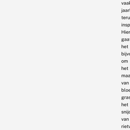
vaa
jaar
ter
ins
Hier
gaa
het
bij
om
het
maa
van
blo
gra
het
sni
van
riet