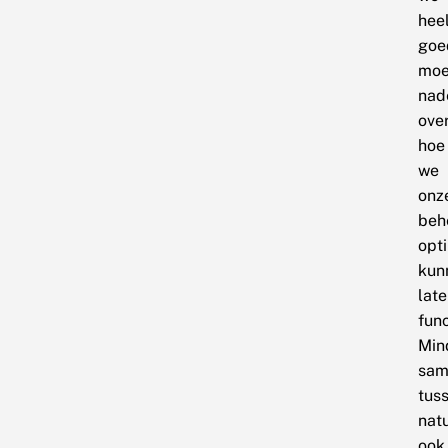
hee
goe
moe
nad
ove
hoe
we
onz
beh
opt
kun
lat
fun
Min
sam
tus
nat
ook