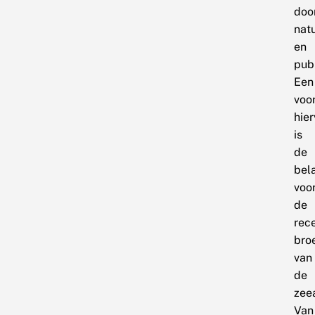
doo
nat
en
publ
Een
voo
hie
is
de
bel
voo
de
rec
bro
van
de
zee
Van