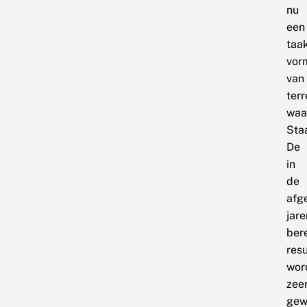
nu
een
taa
vor
van
ter
waa
Sta
De
in
de
afg
jare
ber
resu
wor
zee
gew