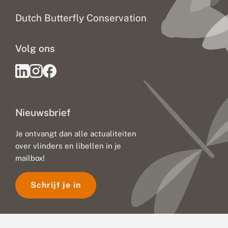
a
a
Dutch Butterfly Conservation
t
v
e
Volg ons
r
a
n
d
e
r
i
Nieuwsbrief
n
g
:
Je ontvangt dan alle actualiteiten
u
over vlinders en libellen in je
i
t
mailbox!
d
a
Schrijf je in
g
i
n
g
e