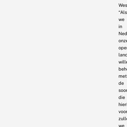
Wes
“Als
we
in
Ned
onz
ope
lan
will
beh
met
de
soo
die
hier
voo
zull
we