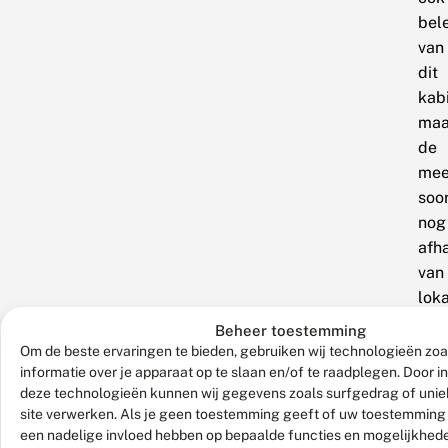
bel
van
dit
kabi
maa
de
mee
soo
nog
afha
van
lok
oms
Beheer toestemming
Hie
Om de beste ervaringen te bieden, gebruiken wij technologieën zo
zijn
informatie over je apparaat op te slaan en/of te raadplegen. Door 
deze technologieën kunnen wij gegevens zoals surfgedrag of uniek
juis
site verwerken. Als je geen toestemming geeft of uw toestemming i
ext
een nadelige invloed hebben op bepaalde functies en mogelijkhed
ins