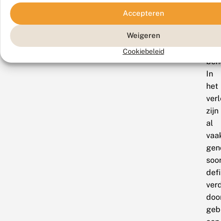
nod
Accepteren
voo
Weigeren
een
goe
Cookiebeleid
beh
In
het
ver
zijn
al
vaa
gen
soo
defi
ver
doo
geb