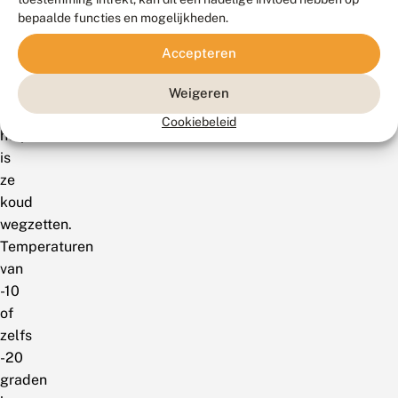
de
bepaalde functies en mogelijkheden.
vlinders
door
Accepteren
de
winter
Weigeren
te
Cookiebeleid
helpen
is
ze
koud
wegzetten.
Temperaturen
van
-10
of
zelfs
-20
graden