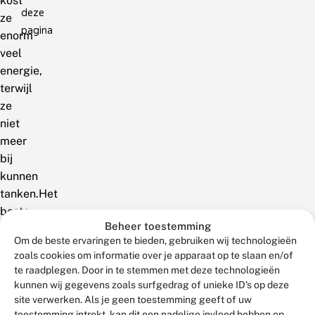
kost
deze
ze
pagina
enorm
veel
energie,
terwijl
ze
niet
meer
bij
kunnen
tanken.Het
beste
Beheer toestemming
dat
Om de beste ervaringen te bieden, gebruiken wij technologieën
u
zoals cookies om informatie over je apparaat op te slaan en/of
kunt
te raadplegen. Door in te stemmen met deze technologieën
doen
kunnen wij gegevens zoals surfgedrag of unieke ID's op deze
om
site verwerken. Als je geen toestemming geeft of uw
toestemming intrekt, kan dit een nadelige invloed hebben op