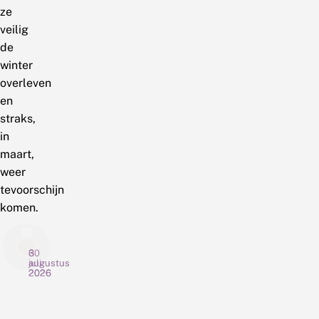
ze
veilig
de
winter
overleven
en
straks,
in
maart,
weer
tevoorschijn
komen.
6
3
30
augustus
augustus
juli
2026
2026
2026
G
N
C
r
i
h