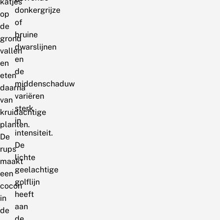
katjes
donkergrijze
op
of
de
bruine
grond
dwarslijnen
vallen
en
en
de
eten
middenschaduw
daarna
variëren
van
sterk
kruidachtige
in
planten.
intensiteit.
De
De
rups
lichte
maakt
geelachtige
een
golflijn
cocon
heeft
in
aan
de
de