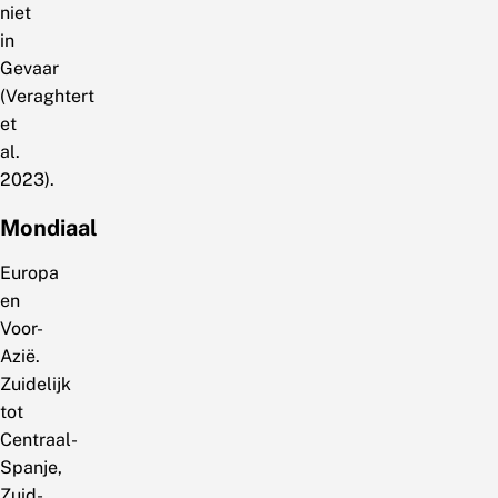
niet
in
Gevaar
(Veraghtert
et
al.
2023).
Mondiaal
Europa
en
Voor-
Azië.
Zuidelijk
tot
Centraal-
Spanje,
Zuid-