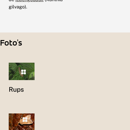
gilvago).
Foto's
Rups