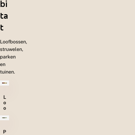
bi
ta
t
Loofbossen,
struwelen,
parken
en
tuinen.
L
o
o
f
b
o
s
P