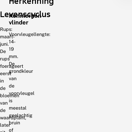
Herkenning
Levenscyclus
Kenmerken
vlinder
Rups:
Voorvleugellengte:
maart-
14-
juni.
19
De
mm.
rups
De
foerageert
grondkleur
eerst
van
in
de
de
voorvleugel
bloemen
is
van
meestal
de
geelachtig
waardplant,
bruin
later
of