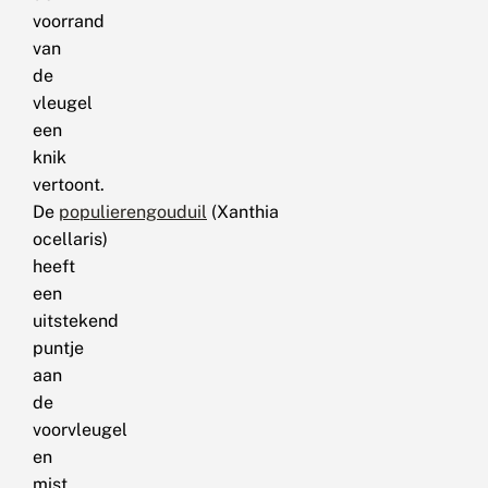
voorrand
van
de
vleugel
een
knik
vertoont.
De
populierengouduil
(Xanthia
ocellaris)
heeft
een
uitstekend
puntje
aan
de
voorvleugel
en
mist