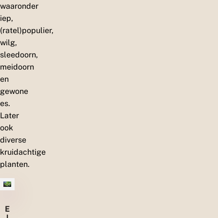
waaronder
iep,
(ratel)populier,
wilg,
sleedoorn,
meidoorn
en
gewone
es.
Later
ook
diverse
kruidachtige
planten.
E
l