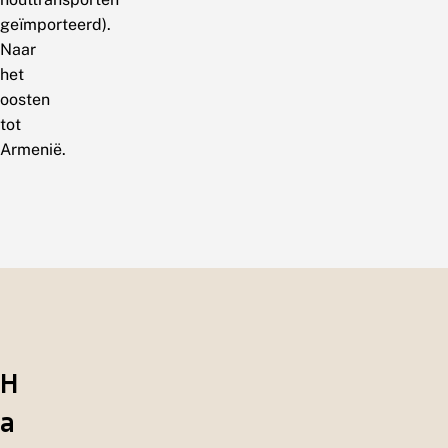
geïmporteerd).
Naar
het
oosten
tot
Armenië.
H
a