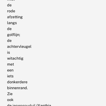
de
rode
afzetting
langs
de
golflijn;
de
achtervleugel
is
witachtig
met
een
iets
donkerdere
binnenrand.
Zie
ook
de
iepengouduil
(Xanthia