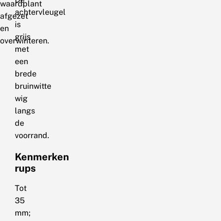
waardplant
achtervleugel
afgezet
is
en
grijs
overwinteren.
met
een
brede
bruinwitte
wig
langs
de
voorrand.
Kenmerken
rups
Tot
35
mm;