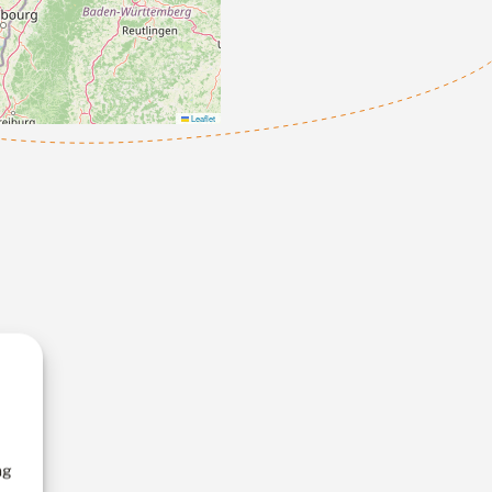
Leaflet
ng