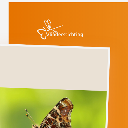
Doorgaan naar inhoud
Vlinders
Landkaartje
Landkaartje
ARASCHNIA
LEVANA
Ga direct naar
Verspreiding