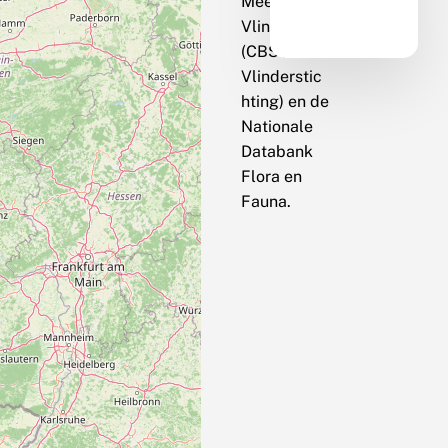
Meetnet
Vlinders
(CBS / De
Vlinderstic
hting) en de
Nationale
Databank
Flora en
Fauna.