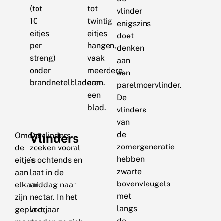
(tot
tot
vlinder
10
twintig
enigszins
eitjes
eitjes
doet
per
hangen,
denken
streng)
vaak
aan
onder
meerdere
een
brandnetelbladeren.
aan
parelmoervlinder.
een
De
blad.
vlinders
van
de
Omdat
Vlinders
De vlinders
zomergeneratie
de
zoeken vooral
hebben
eitjes
´s ochtends en
zwarte
aan
laat in de
bovenvleugels
elkaar
middag naar
met
zijn
nectar. In het
langs
geplakt,
voorjaar
de