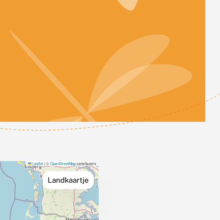
Leaflet
|
©
OpenStreetMap
contributors
Landkaartje