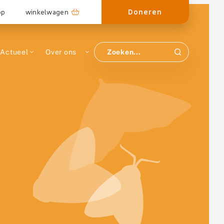
Doneren
op
winkelwagen
Actueel
Over ons