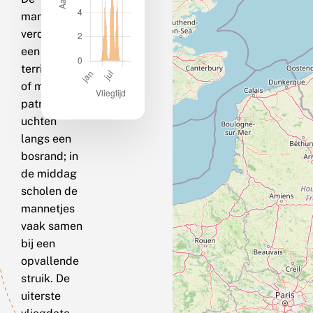
mannetjes
verdedigen
een
territorium
of maken
patrouillevl
uchten
langs een
bosrand; in
de middag
scholen de
mannetjes
vaak samen
bij een
opvallende
struik. De
uiterste