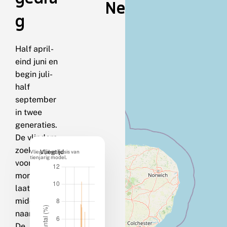
Nederland
g
Half april-
eind juni en
begin juli-
half
september
in twee
generaties.
De vlinders
zoeken
Vliegtijd op basis van
Vliegtijd
tienjarig model.
vooral 's
morgens en
laat in de
middag
naar nectar.
De