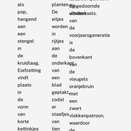
als
planten.
Bij
fijngedoornde
pop,
De
vlinders
uitsteeksels.
hangend
eitjes
van
aan
worden
de
een
in
voorjaarsgeneratie
stengel
rijtjes
is
in
aan
de
de
de
bovenkant
kruidlaag.
onderkant
van
Eiafzetting
van
de
vindt
een
vleugels
plaats
blad
oranjebruin
in
geplakt,
met
de
zodat
een
vorm
er
zwart
van
staafjes
vlekkenpatroon,
korte
van
waardoor
kettinkjes
tien
de