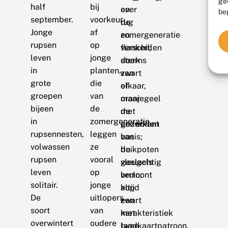
ge
half
bij
en
over
be
september.
voorkeur
de
rug
Jonge
af
zomergeneratie
en
rupsen
op
verschillen
flanken;
leven
jonge
sterk
doorns
in
planten,
van
zwart
grote
die
elkaar,
of
groepen
van
maar
oranjegeel
bijeen
de
de
met
in
zomergeneratie
onderkant
gezwollen
rupsennesten,
leggen
van
basis;
volwassen
ze
de
buikpoten
rupsen
vooral
vleugels
geelachtig
leven
op
vertoont
bruin;
solitair.
jonge
altijd
kop
De
uitlopers
een
zwart
soort
van
karakteristiek
met
overwintert
oudere
landkaartpatroon.
twee