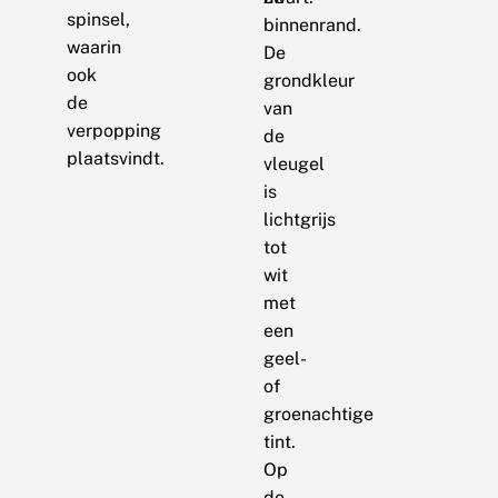
spinsel,
binnenrand.
waarin
De
ook
grondkleur
de
van
verpopping
de
plaatsvindt.
vleugel
is
lichtgrijs
tot
wit
met
een
geel-
of
groenachtige
tint.
Op
de