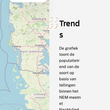
Trend
s
De grafiek
toont de
populatietr
end van de
soort op
basis van
tellingen
binnen het
NEM‑meetn
et
Nachtvlind