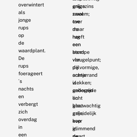
overwintert
enigszins
grijze
als
smal
zweem;
jonge
toe
over
rups
maar
de
op
heeft
rug
de
een
een
waardplant.
stompe
band
De
vleugelpunt;
van
rups
de
pijlvormige,
foerageert
achterrand
oranje
´s
is
vlekken;
nachts
gebogen
onderzijde
en
en
licht
verbergt
gaat
blauwachtig
zich
geleidelijk
grijs;
overdag
over
kop
in
in
glimmend
een
de
zwart.