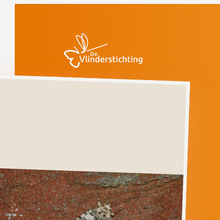
Doorgaan naar inhoud
Vlinders
Lichte
korstmosuil
Lichte
korstmosuil
BRYOPHILA
DOMESTICA