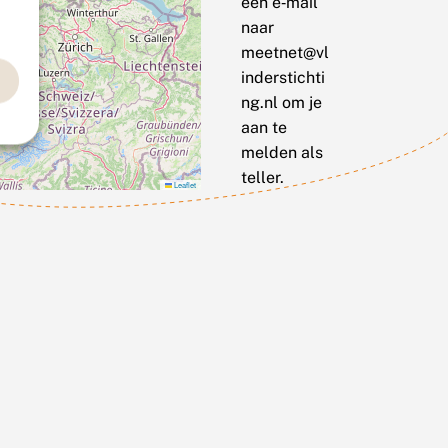
een e‑mail
naar
meetnet@vl
inderstichti
ng.nl om je
aan te
melden als
teller.
Leaflet