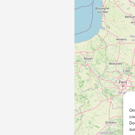
Om
co
Do
su