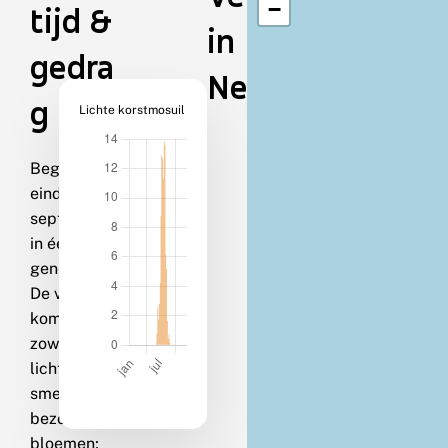
−
tijd &
in
gedra
Nederland
g
Lichte korstmosuil
Begin juni-
eind
september
in één
generatie.
De vlinders
komen
zowel op
licht als op
smeer en
bezoeken
bloemen;