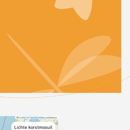
Leaflet
|
©
OpenStreetMap
contributors
Lichte korstmosuil