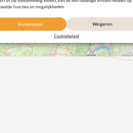
eft of uw toestemming intrekt, kan dit een nadelige invloed hebben op
paalde functies en mogelijkheden.
Accepteren
Weigeren
Cookiebeleid