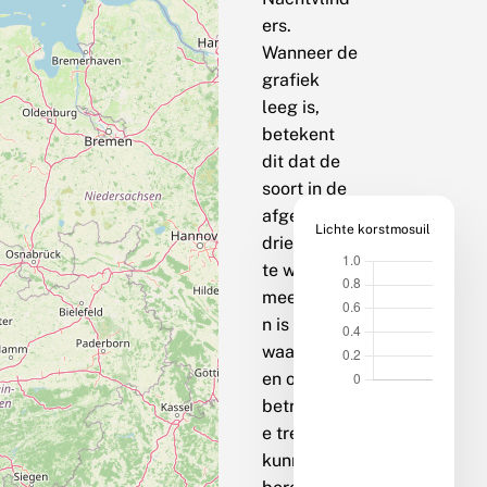
ers.
Wanneer de
grafiek
leeg is,
betekent
dit dat de
soort in de
afgelopen
Lichte korstmosuil
drie jaar op
te weinig
meetpunte
n is
waargenom
en om een
betrouwbar
e trend te
kunnen