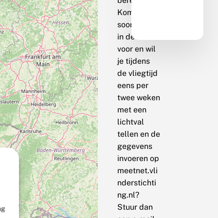
berekenen.
Komt de
soort bij jou
in de buurt
voor en wil
je tijdens
de vliegtijd
eens per
twee weken
met een
lichtval
tellen en de
gegevens
invoeren op
meetnet.vli
nderstichti
ng.nl?
Stuur dan
ng