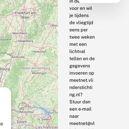
in de buurt
voor en wil
je tijdens
de vliegtijd
eens per
twee weken
met een
lichtval
tellen en de
gegevens
invoeren op
meetnet.vli
nderstichti
ng.nl?
Stuur dan
een e‑mail
naar
meetnet@vl
ng