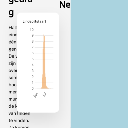
Nederland
g
Lindepijlstaart
Half april-
eind juli in
één
generatie.
De vlinders
zijn
overdag
soms op
boomstam
men, op
muren of in
de kruin
van linden
te vinden.
Ze komen