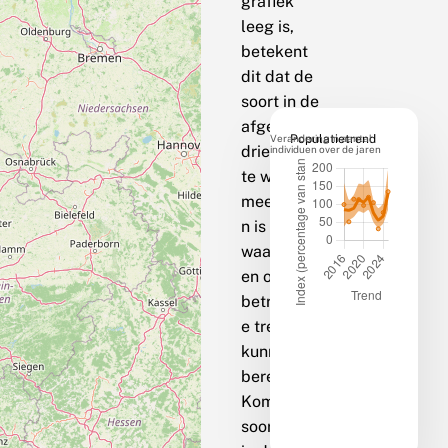
grafiek
leeg is,
betekent
dit dat de
soort in de
afgelopen
Verandering in aantal
Populatietrend
drie jaar op
individuen over de jaren
te weinig
meetpunte
n is
waargenom
en om een
betrouwbar
e trend te
kunnen
berekenen.
Komt de
soort bij jou