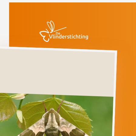
Doorgaan naar inhoud
Vlinders
Lindepijlstaart
Lindepijlstaart
MIMAS
TILIAE
Ga direct naar
Verspreiding