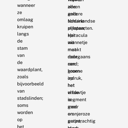
wanneer
alle
zeven
ze
andere
gele
omlaag
Nederlandse
schuine
kruipen
pijlstaarten.
strepen;
langs
Het
spiracula
de
mannetje
wit
stam
maakt
met
van
doorgaans
rode
de
een
rand;
waardplant,
groene
hoorn
zoals
indruk,
op
bijvoorbeeld
het
het
van
vrouwtje
elfde
stadslinden;
is
segment
soms
meer
geel
worden
oranjeroze
en
op
getint;
purperachtig
het