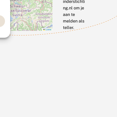
inderstichti
ng.nl om je
aan te
melden als
teller.
Leaflet