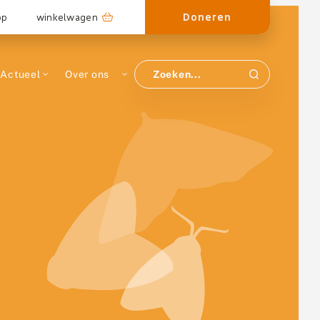
Doneren
op
winkelwagen
Actueel
Over ons