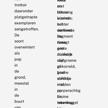
kleur
rood
trottoir
en
met
daaronder
tekening
blauw
platgetrapte
kunnen
uiteinde;
exemplaren
echter
het
aangetroffen.
variëren.
dertiende
De
De
segment
soort
twee
draagt
overwintert
grote
een
als
donkere
duidelijk
pop
olijfgroene
ruw
in
of
gekorreld,
de
bruine
geel
grond,
vlekken
schildje
meestal
midden
met
in
op
purperachtig
de
de
bruine
buurt
voorvleugel
tekening;
van