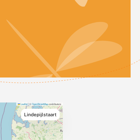
Leaflet
|
©
OpenStreetMap
contributors
Lindepijlstaart