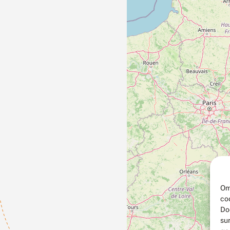
Om
co
Do
su