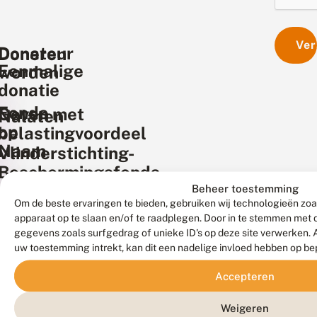
Ver
Donateur
Doneren
Eenmalige
worden
donatie
Fonds
Geven met
Nalaten
op
belastingvoordeel
Naam
Vlinderstichting-
Beschermingsfonds
Beheer toestemming
Om de beste ervaringen te bieden, gebruiken wij technologieën zoa
apparaat op te slaan en/of te raadplegen. Door in te stemmen met
gegevens zoals surfgedrag of unieke ID's op deze site verwerken. 
uw toestemming intrekt, kan dit een nadelige invloed hebben op b
Accepteren
Weigeren