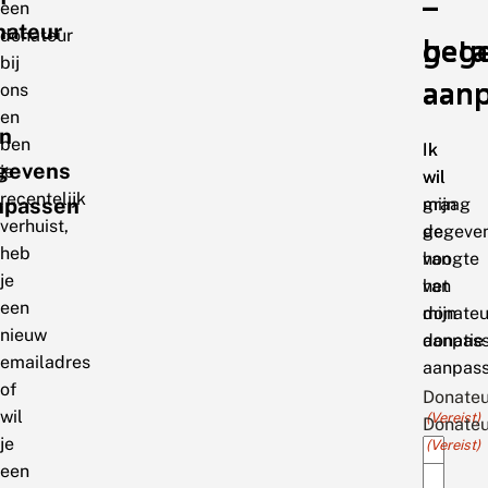
–
–
een
nateur
donateur
geg
beta
bij
aan
aan
ons
en
jn
ben
Ik
Ik
gevens
je
wil
wil
recentelijk
npassen
mijn
graag
verhuist,
gegeve
de
heb
van
hoogte
je
het
van
een
donate
mijn
nieuw
aanpass
donatie
emailadres
aanpass
of
Donate
wil
(Vereist)
Donate
je
(Vereist)
een