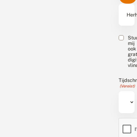
Herh
Stu
mij
ook
grat
digi
vli
Tijdschr
(Vereist)
CAPTC