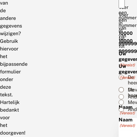
van
Voer
de
een
Voer
nummer
andere
een
in
nummer
gegevens
van
in
wijzigen?
10000
van
tot
Gebruik
10000
999999
tot
hiervoor
999999
Uw
het
gegeve
bijpassende
(Vereist)
Uw
formulier
gegeve
De
(Vereist)
onder
hee
deze
Mev
De
tekst.
hee
And
Hartelijk
Mev
Naam
And
bedankt
(Vereist)
voor
Naam
het
(Vereist)
doorgeven!