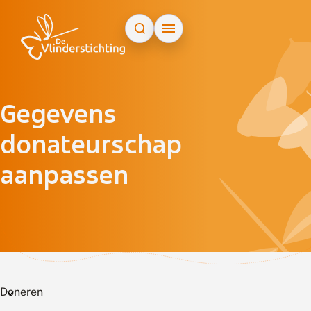
Doorgaan naar inhoud
Gegevens
donateurschap
aanpassen
Doneren